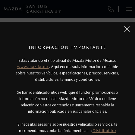
¿CÓMO COMPRAR MI MAZDA?
SERVICIOS Y MANTENIMIENTO
REGRESAR A VEHÍCULOS
VEHÍCULOS
AUTOS
SUVS
HÍBRIDOS
PICKUPS
ROA
FINANCIAMIENTO
MANTENIMIENTO MAZDA BT-50
1
MAZDA CX-50 2027
COTIZA TU MAZDA
GARANTÍA
Los valores de rendimiento de combustible y
INFORMACIÓN IMPORTANTE
INFORMACIÓN DE COMPRA
emisiones de CO
se obtuvieron en condiciones
MAZDA2 SEDÁN
2026
2
ESPECIFICACIONES
Estás visitando el sitio oficial de Mazda Motor de México:
CITA DE SERVICIO
$301,900
4
controladas de laboratorio que pueden o no ser
DESDE
www.mazda.mx
. Aquí encontrarás información confiable
NOSOTROS
reproducibles ni obtenerse en condiciones y
sobre nuestros vehículos, especificaciones, precios, servicios,
i
GRAND TOURING
distribuidores, términos y condiciones.
hábitos de manejo convencional, debido a
condiciones climatológicas, combustible,
SERVICIOS
Se han identificado sitios web que difunden promociones o
condiciones topográficas y otros factores.
información no oficial. Mazda Motor de México no tiene
relación con estos contenidos y únicamente respalda la
2
información publicada en sus canales oficiales.
(444) 407-0663
El Control Dinámico de Estabilidad (DSC) es un
sistema electrónico para ayudar al conductor a
Si necesitas asesoría sobre nuestros vehículos o servicios, te
AGENDAR CITA
recomendamos contactar únicamente a un
Distribuidor
mantener el control en condiciones adversas. No