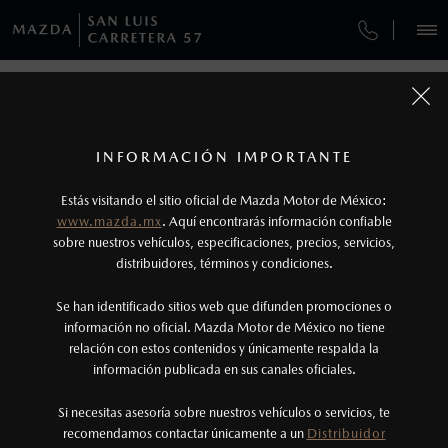
¿CÓMO COMPRAR MI MAZDA?
SERVICIOS Y MANTENIMIENTO
REGRESAR A VEHÍCULOS
VEHÍCULOS
AUTOS
SUVS
HÍBRIDOS
PICKUPS
ROA
FINANCIAMIENTO
MANTENIMIENTO MAZDA BT-50
1
MAZDA3 HATCHBACK 2026
COTIZA TU MAZDA
Todas las imágenes del sitio son meramente ilustrativas.
GARANTÍA
Los valores de rendimiento de combustible y
INFORMACIÓN IMPORTANTE
INFORMACIÓN DE COMPRA
emisiones de CO
se obtuvieron en condiciones
MAZDA2 SEDÁN
2026
2
ESPECIFICACIONES
Estás visitando el sitio oficial de Mazda Motor de México:
CITA DE SERVICIO
$301,900
7
controladas de laboratorio que pueden o no ser
DESDE
www.mazda.mx
. Aquí encontrarás información confiable
NOSOTROS
reproducibles ni obtenerse en condiciones y
sobre nuestros vehículos, especificaciones, precios, servicios,
i
SPORT
distribuidores, términos y condiciones.
hábitos de manejo convencional, debido a
condiciones climatológicas, combustible,
SERVICIOS
Se han identificado sitios web que difunden promociones o
condiciones topográficas y otros factores.
información no oficial. Mazda Motor de México no tiene
relación con estos contenidos y únicamente respalda la
2
información publicada en sus canales oficiales.
(444) 407-0663
®
Bluetooth
es una marca registrada de Bluetooth
Sig, Inc. Todos los derechos reservados. Este
Si necesitas asesoría sobre nuestros vehículos o servicios, te
AGENDAR CITA
recomendamos contactar únicamente a un
Distribuidor
sistema funciona con ciertos dispositivos