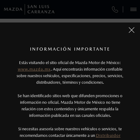
¿CÓMO COMPRAR MI MAZDA?
SERVICIOS Y MANTENIMIENTO
REGRESAR A VEHÍCULOS
VEHÍCULOS
AUTOS
SUVS
HÍBRIDOS
PICKUPS
ROA
FINANCIAMIENTO
MANTENIMIENTO MAZDA BT-50
1
MAZDA CX-50 2027
COTIZA TU MAZDA
GARANTÍA
Los valores de rendimiento de combustible y
INFORMACIÓN IMPORTANTE
INFORMACIÓN DE COMPRA
emisiones de CO
se obtuvieron en condiciones
MAZDA2 SEDÁN
2026
2
ESPECIFICACIONES
Estás visitando el sitio oficial de Mazda Motor de México:
CITA DE SERVICIO
$301,900
4
controladas de laboratorio que pueden o no ser
DESDE
www.mazda.mx
. Aquí encontrarás información confiable
NOSOTROS
reproducibles ni obtenerse en condiciones y
sobre nuestros vehículos, especificaciones, precios, servicios,
i
GRAND TOURING
distribuidores, términos y condiciones.
hábitos de manejo convencional, debido a
condiciones climatológicas, combustible,
SERVICIOS
Se han identificado sitios web que difunden promociones o
condiciones topográficas y otros factores.
información no oficial. Mazda Motor de México no tiene
relación con estos contenidos y únicamente respalda la
2
información publicada en sus canales oficiales.
(444) 808-4928
El Control Dinámico de Estabilidad (DSC) es un
sistema electrónico para ayudar al conductor a
Si necesitas asesoría sobre nuestros vehículos o servicios, te
AGENDAR CITA
recomendamos contactar únicamente a un
Distribuidor
mantener el control en condiciones adversas. No