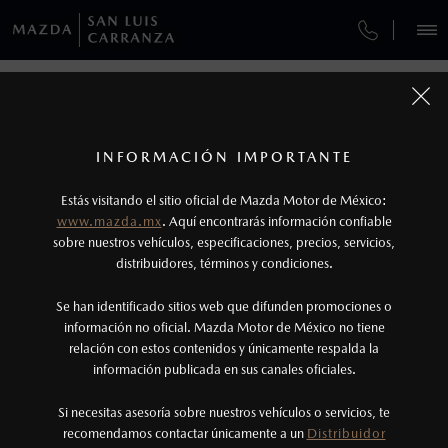
¿CÓMO COMPRAR MI MAZDA?
SERVICIOS Y MANTENIMIENTO
REGRESAR A VEHÍCULOS
VEHÍCULOS
AUTOS
SUVS
HÍBRIDOS
PICKUPS
ROA
FINANCIAMIENTO
MANTENIMIENTO MAZDA BT-50
1
MAZDA CX-30 2026
COTIZA TU MAZDA
Todas las imágenes del sitio son meramente ilustrativas.
GARANTÍA
Los valores de rendimiento de combustible y
INFORMACIÓN IMPORTANTE
INFORMACIÓN DE COMPRA
emisiones de CO
se obtuvieron en condiciones
MAZDA2 SEDÁN
2026
2
ESPECIFICACIONES
Estás visitando el sitio oficial de Mazda Motor de México:
CITA DE SERVICIO
$301,900
8
controladas de laboratorio que pueden o no ser
DESDE
www.mazda.mx
. Aquí encontrarás información confiable
NOSOTROS
reproducibles ni obtenerse en condiciones y
sobre nuestros vehículos, especificaciones, precios, servicios,
i
distribuidores, términos y condiciones.
hábitos de manejo convencional, debido a
condiciones climatológicas, combustible,
SERVICIOS
Se han identificado sitios web que difunden promociones o
condiciones topográficas y otros factores.
información no oficial. Mazda Motor de México no tiene
relación con estos contenidos y únicamente respalda la
2
información publicada en sus canales oficiales.
(444) 808-4928
®
Bluetooth
es una marca registrada de Bluetooth
Sig, Inc. Todos los derechos reservados. Este
Si necesitas asesoría sobre nuestros vehículos o servicios, te
AGENDAR CITA
recomendamos contactar únicamente a un
Distribuidor
sistema funciona con ciertos dispositivos