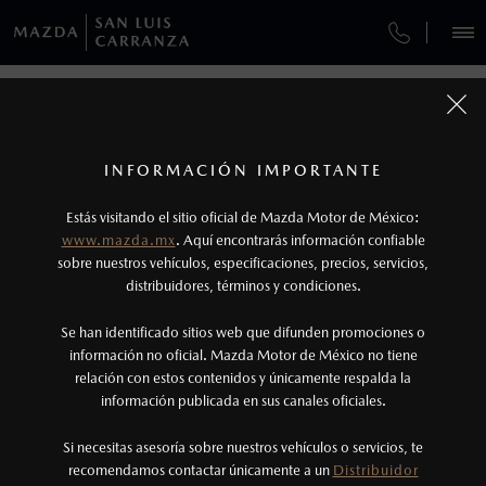
¿CÓMO COMPRAR MI MAZDA?
SERVICIOS Y MANTENIMIENTO
REGRESAR A VEHÍCULOS
VEHÍCULOS
AUTOS
SUVS
HÍBRIDOS
PICKUPS
ROA
FINANCIAMIENTO
MANTENIMIENTO MAZDA BT-50
1
MAZDA CX-5 2026
COTIZA TU MAZDA
Todas las imágenes del sitio son meramente ilustrativas.
GARANTÍA
Los valores de rendimiento de combustible y
INFORMACIÓN IMPORTANTE
INFORMACIÓN DE COMPRA
emisiones de CO
se obtuvieron en condiciones
MAZDA2 SEDÁN
2026
2
ESPECIFICACIONES
Estás visitando el sitio oficial de Mazda Motor de México:
CITA DE SERVICIO
$301,900
5
controladas de laboratorio que pueden o no ser
DESDE
www.mazda.mx
. Aquí encontrarás información confiable
NOSOTROS
reproducibles ni obtenerse en condiciones y
sobre nuestros vehículos, especificaciones, precios, servicios,
i
SPORT
distribuidores, términos y condiciones.
hábitos de manejo convencional, debido a
condiciones climatológicas, combustible,
SERVICIOS
Se han identificado sitios web que difunden promociones o
condiciones topográficas y otros factores.
información no oficial. Mazda Motor de México no tiene
relación con estos contenidos y únicamente respalda la
2
información publicada en sus canales oficiales.
(444) 808-4928
El Control Dinámico de Estabilidad (DSC) es un
sistema electrónico para ayudar al conductor a
Si necesitas asesoría sobre nuestros vehículos o servicios, te
AGENDAR CITA
recomendamos contactar únicamente a un
Distribuidor
mantener el control en condiciones adversas. No