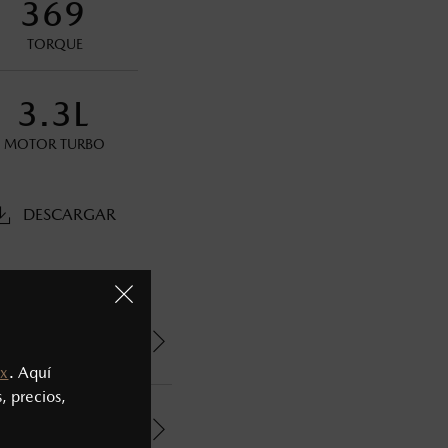
369
TORQUE
s decir, a partir de los primeros 36 meses o 60,000 km.
3.3L
oneda de los Estados Unidos Mexicanos, incluyen: I.V.A., e
MOTOR TURBO
ministrativos. Mazda de México, se reserva el derecho de
DESCARGAR
x
. Aquí
, precios,