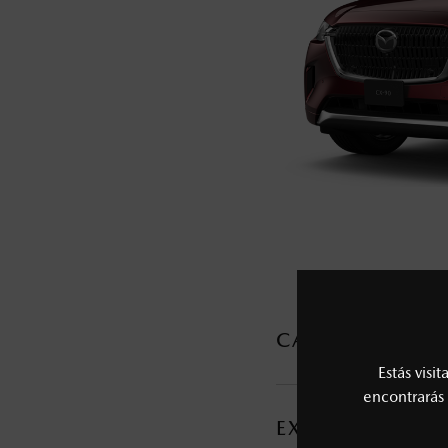
5
Lo que ocurra primero.
La vigencia de la Garantía Extendida comie
6
Los precios y especificaciones indicados 
I.S.A.N., y pueden cambiar sin previo avis
modificar las especificaciones y los precio
Todas las imágenes del sitio son meramente ilustrativas.
CARACTERÍSTI
Estás visi
MOTOR Y TRANSMI
encontrarás 
EXTERIOR