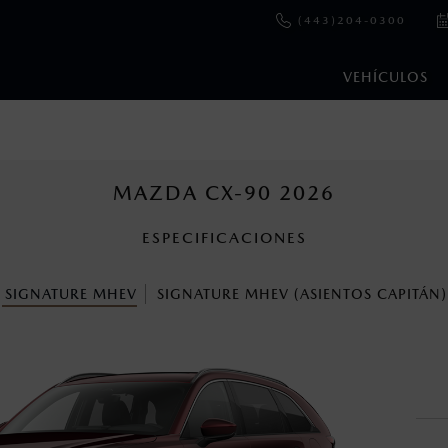
(443)204-0300
VEHÍCULOS
e y emisiones de CO
se obtuvieron en condiciones controladas d
2
ejo convencional, debido a condiciones climatológicas, combusti
MAZDA CX-90 2026
ESPECIFICACIONES
s un sistema electrónico para ayudar al conductor a mantener el 
omo la velocidad, las condiciones de carretera y el tipo de man
SIGNATURE MHEV
SIGNATURE MHEV (ASIENTOS CAPITÁN)
ara más detalles.
cuando viajes con niños utiliza los dispositivos de anclaje que se 