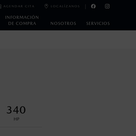
AGENDAR CITA
LOCALÍZANOS
INFORMACIÓN
DE COMPRA
NOSOTROS
SERVICIOS
e laboratorio que pueden o no ser reproducibles ni
ble, condiciones topográficas y otros factores.
control en condiciones adversas. No es un sustituto de las
ejo del conductor pueden afectar la efectividad del DSC. Por
340
encuentran disponibles en el asiento trasero para asegurar la
HP