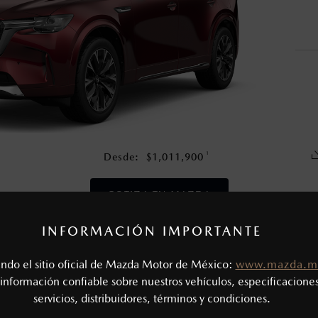
nza una vez que la garantía original del vehículo haya vencido, e
en esta página son al menudeo, sugeridos por el fabricante, en m
o, no incluyen: tenencias, placas, accesorios, seguro y gastos ad
s de sus productos, sin aviso previo al consumidor.
1
Desde:
$
1,011,900
COTIZA TU MAZDA
INFORMACIÓN IMPORTANTE
CAS MECÁNICAS
tando el sitio oficial de Mazda Motor de México:
www.mazda.m
Tipo de motor: 3.3L Turbo e-SKYACTIV®-G
SIÓN
información confiable sobre nuestros vehículos, especificaciones
Potencia (hp @ rpm): 340 @ 5,000 - 6,000
servicios, distribuidores, términos y condiciones.
Torque (lb-ft @ rpm): 369 @ 2,000 - 4,500