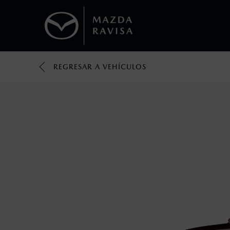
REGRESAR A VEHÍCULOS
1
Todas las imágenes del sitio son meramente ilustrativas.
Los valores de rendimiento de combustibl
obtenerse en condiciones y hábitos de man
2
El Control Dinámico de Estabilidad (DSC) e
prácticas de conducción segura. Factores c
favor, consulta el manual del propietario p
3
Utiliza siempre el cinturón de seguridad y 
silla.
4
Lo que ocurra primero.