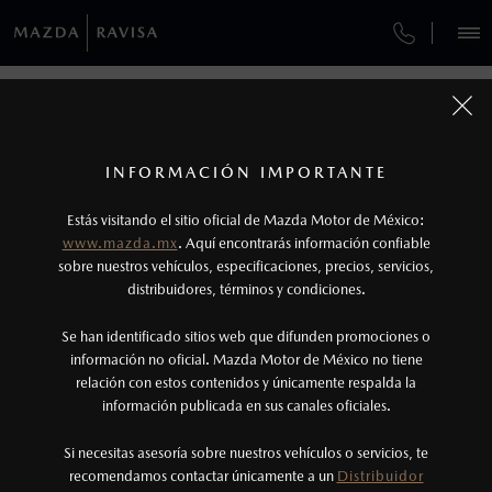
¿CÓMO COMPRAR MI MAZDA?
SERVICIOS Y MANTENIMIENTO
REGRESAR A VEHÍCULOS
VEHÍCULOS
AUTOS
SUVS
HÍBRIDOS
PICKUPS
ROA
FINANCIAMIENTO
MANTENIMIENTO MAZDA BT-50
1
MAZDA CX-3 2026
COTIZA TU MAZDA
Todas las imágenes del sitio son meramente ilustrativas.
SERVICIO EXPRESS
Los valores de rendimiento de combustible y
INFORMACIÓN IMPORTANTE
INFORMACIÓN DE COMPRA
emisiones de CO
se obtuvieron en condiciones
MAZDA2 SEDÁN
2026
2
ESPECIFICACIONES
Estás visitando el sitio oficial de Mazda Motor de México:
$301,900
7
GARANTÍA
controladas de laboratorio que pueden o no ser
DESDE
www.mazda.mx
. Aquí encontrarás información confiable
NOSOTROS
reproducibles ni obtenerse en condiciones y
sobre nuestros vehículos, especificaciones, precios, servicios,
i
distribuidores, términos y condiciones.
hábitos de manejo convencional, debido a
condiciones climatológicas, combustible,
SERVICIOS
Se han identificado sitios web que difunden promociones o
condiciones topográficas y otros factores.
información no oficial. Mazda Motor de México no tiene
relación con estos contenidos y únicamente respalda la
2
información publicada en sus canales oficiales.
(443)204-0300
®
Bluetooth
es una marca registrada de Bluetooth
Sig, Inc. Todos los derechos reservados. Este
Si necesitas asesoría sobre nuestros vehículos o servicios, te
AGENDAR CITA
recomendamos contactar únicamente a un
Distribuidor
sistema funciona con ciertos dispositivos