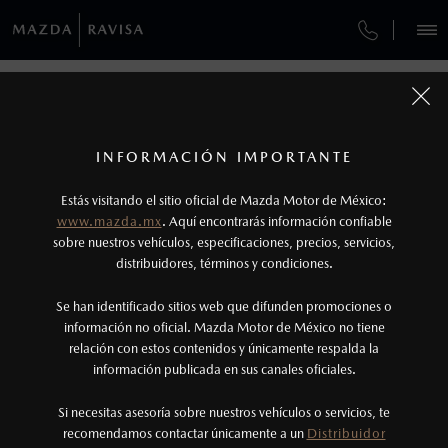
¿CÓMO COMPRAR MI MAZDA?
SERVICIOS Y MANTENIMIENTO
REGRESAR A VEHÍCULOS
VEHÍCULOS
AUTOS
SUVS
HÍBRIDOS
PICKUPS
ROA
FINANCIAMIENTO
MANTENIMIENTO MAZDA BT-50
1
MAZDA2 HATCHBACK 2026
COTIZA TU MAZDA
Todas las imágenes del sitio son meramente ilustrativas.
SERVICIO EXPRESS
Los valores de rendimiento de combustible y
INFORMACIÓN IMPORTANTE
INFORMACIÓN DE COMPRA
emisiones de CO
se obtuvieron en condiciones
MAZDA2 SEDÁN
2026
2
ESPECIFICACIONES
Estás visitando el sitio oficial de Mazda Motor de México:
$301,900
7
GARANTÍA
controladas de laboratorio que pueden o no ser
DESDE
www.mazda.mx
. Aquí encontrarás información confiable
NOSOTROS
reproducibles ni obtenerse en condiciones y
sobre nuestros vehículos, especificaciones, precios, servicios,
i
SPORT
distribuidores, términos y condiciones.
hábitos de manejo convencional, debido a
condiciones climatológicas, combustible,
SERVICIOS
Se han identificado sitios web que difunden promociones o
condiciones topográficas y otros factores.
información no oficial. Mazda Motor de México no tiene
relación con estos contenidos y únicamente respalda la
2
información publicada en sus canales oficiales.
(443)204-0300
®
Bluetooth
es una marca registrada de Bluetooth
Sig, Inc. Todos los derechos reservados. Este
Si necesitas asesoría sobre nuestros vehículos o servicios, te
AGENDAR CITA
recomendamos contactar únicamente a un
Distribuidor
sistema funciona con ciertos dispositivos