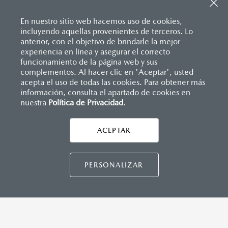
Sistema de frenado (freno de servicio y de
Entrada USB
estacionamiento)
Pantalla a color de 7’’
Sistema desempañante
En nuestro sitio web hacemos uso de cookies,
®
2
Sistema Bluetooth
(manos libres)
Sistema limpia y lava parabrisas
incluyendo aquellas provenientes de terceros. Lo
Sistema de audio AM/FM con 6 bocinas
Sistema recordatorio de uso de cinturón de seguridad
anterior, con el objetivo de brindarle la mejor
(SBR)
experiencia en línea y asegurar el correcto
Sistemas de asientos
Inicio
funcionamiento de la página web y sus
Distribuidores
Mazda Ravisa
Vehículos
Mazda2 Hatchback
Velocímetro
complementos. Al hacer clic en 'Aceptar', usted
INSTRUMENTOS
Vidrio laminado, vidrio templado, vidrio plastificado
acepta el uso de todas las cookies. Para obtener más
información, consulta el apartado de cookies en
Botón modo sport (TA)
nuestra
Política de Privacidad
LEGALES
.
Computadora de viaje
Control de velocidad crusero (Cruise control)
ACEPTAR
CONTÁCTANOS
DIMENSIONES INTERIORES (MM)
CONTÁCTANOS
PERSONALIZAR
Espacio para cabeza, delantero/trasero: 984/945
Espacio para caderas, delantero/trasero: 1,322/1,212
Espacio para hombros, delantero/trasero: 1,352/1,272
Espacio para piernas, delantero/trasero: 1,063/881
TÉRMINOS Y CONDICIONES
POLÍTICA DE PRIVACIDAD