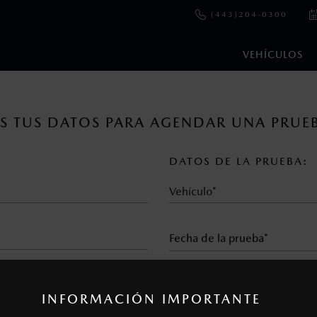
(443)204-0300
VEHÍCULOS
en esta página son al menudeo, sugeridos por el fabricante, en m
 TUS DATOS PARA AGENDAR UNA PRUE
o, no incluyen: tenencias, placas, accesorios, seguro y gastos ad
s de sus productos, sin aviso previo al consumidor.
DATOS DE LA PRUEBA:
Vehículo*
horario*
INFORMACIÓN IMPORTANTE