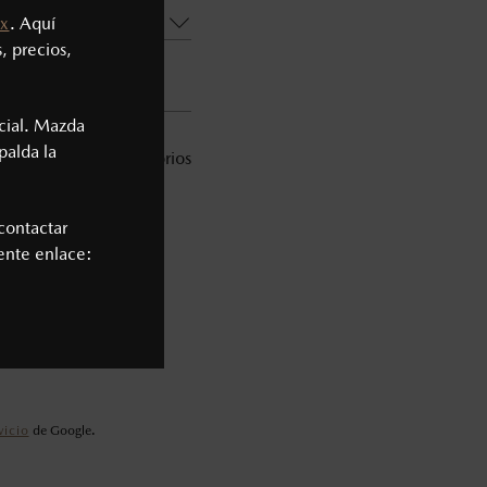
x
. Aquí
, precios,
cial. Mazda
palda la
* Campos obligatorios
ia vigente*
contactar
iente enlace:
vicio
de Google.