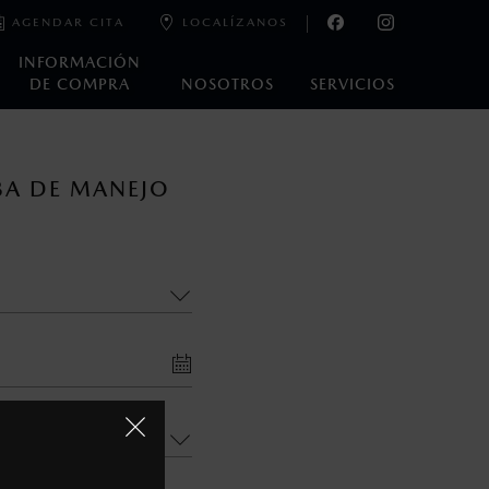
AGENDAR CITA
LOCALÍZANOS
INFORMACIÓN
DE COMPRA
NOSOTROS
SERVICIOS
oneda de los Estados Unidos Mexicanos, incluyen: I.V.A., e
BA DE MANEJO
ministrativos. Mazda de México, se reserva el derecho de