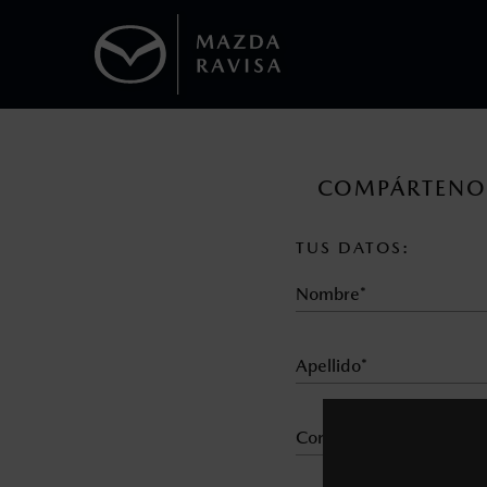
1
Todas las imágenes del sitio son meramente ilustrativas.
Los precios y especificaciones indicados 
COMPÁRTENOS
I.S.A.N., y pueden cambiar sin previo avis
modificar las especificaciones y los precio
TUS DATOS:
Todas las imágenes del sitio son meramente ilustrativas.