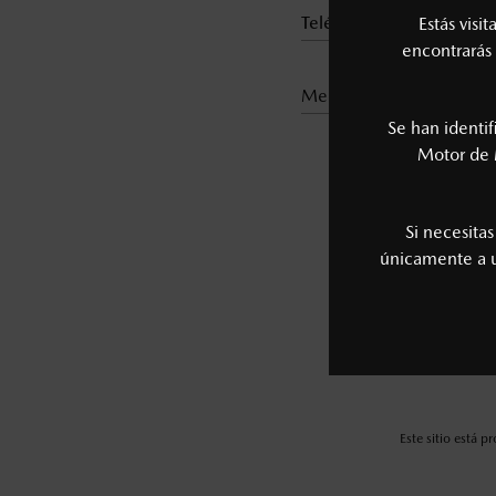
Estás visi
encontrarás 
medio de contacto*
Se han identi
Motor de 
Reci
Si necesita
únicamente a
Este sitio está 