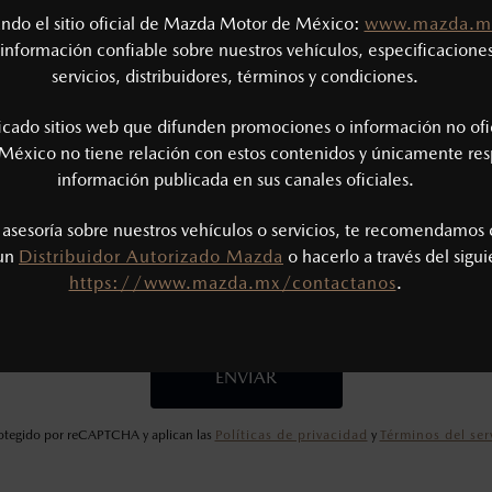
¿Considera otro vehículo?
tando el sitio oficial de Mazda Motor de México:
www.mazda.m
información confiable sobre nuestros vehículos, especificaciones
servicios, distribuidores, términos y condiciones.
ficado sitios web que difunden promociones o información no ofi
México no tiene relación con estos contenidos y únicamente res
información publicada en sus canales oficiales.
bir promociones
Tengo licenc
s asesoría sobre nuestros vehículos o servicios, te recomendamos 
 un
Distribuidor Autorizado Mazda
o hacerlo a través del sigu
He leído y aceptado la
https://www.mazda.mx/contactanos
.
Política de Privacidad
.*
ENVIAR
protegido por reCAPTCHA y aplican las
Políticas de privacidad
y
Términos del ser