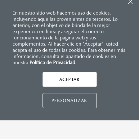
Sistema de frenado (freno de servicio y de
Apple Carplay
™ y Android Auto
™ inalámbrico
estacionamiento)
Control central de mando (HMI)
Sistema desempañante
En nuestro sitio web hacemos uso de cookies,
Controles de audio montados al volante
Sistema limpia y lava parabrisas
incluyendo aquellas provenientes de terceros. Lo
Entrada USB Tipo C
Sistema recordatorio de uso de cinturón de seguridad
anterior, con el objetivo de brindarle la mejor
Pantalla a color de 8.8"
(SBR)
experiencia en línea y asegurar el correcto
®
Sistema de audio Bose
AM/FM con 9 bocinas
Sistemas de asientos
Inicio
funcionamiento de la página web y sus
Distribuidores
Mazda Ral
Vehículos
Mazda MX-5 RF
Velocímetro
complementos. Al hacer clic en 'Aceptar', usted
Vidrio laminado, vidrio templado, vidrio plastificado
acepta el uso de todas las cookies. Para obtener más
información, consulta el apartado de cookies en
INSTRUMENTOS
nuestra
Política de Privacidad
LEGALES
.
Botón modo sport
Computadora de viaje
ACEPTAR
Control de velocidad crucero (Cruise control)
CONTÁCTANOS
Paletas de cambios (Paddle shifts)
CONTÁCTANOS
PERSONALIZAR
CONTACTO
DIRECTO AQUÍ
DIMENSIONES INTERIORES (MM)
Espacio para cabeza: 936
TÉRMINOS Y CONDICIONES
Espacio para caderas: 1,320
POLÍTICA DE PRIVACIDAD
Espacio para hombros: 1,325