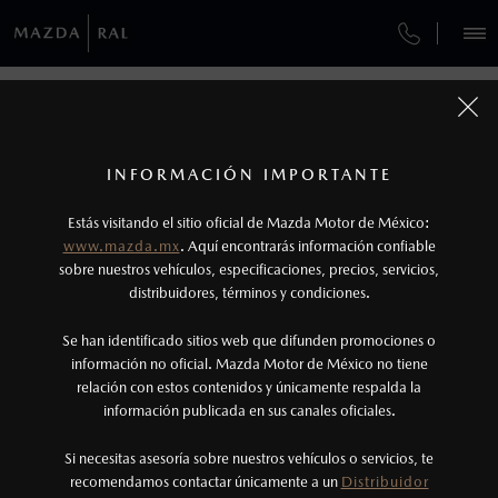
¿CÓMO COMPRAR MI MAZDA?
SERVICIOS Y MANTENIMIENTO
REGRESAR A VEHÍCULOS
VEHÍCULOS
AUTOS
SUVS
HÍBRIDOS
PICKUPS
ROA
FINANCIAMIENTO
MANTENIMIENTO MAZDA BT-50
1
MAZDA MX-5 RF 2026
COTIZA TU MAZDA
Todas las imágenes del sitio son meramente ilustrativas.
SERVICIO EXPRESS
Los valores de rendimiento de combustible y
INFORMACIÓN IMPORTANTE
INFORMACIÓN DE COMPRA
emisiones de CO
se obtuvieron en condiciones
MAZDA2 SEDÁN
2026
2
ESPECIFICACIONES
Estás visitando el sitio oficial de Mazda Motor de México:
$301,900
5
GARANTÍA
controladas de laboratorio que pueden o no ser
DESDE
www.mazda.mx
. Aquí encontrarás información confiable
NOSOTROS
reproducibles ni obtenerse en condiciones y
sobre nuestros vehículos, especificaciones, precios, servicios,
i
GRAND TOURING
distribuidores, términos y condiciones.
COLLISION CENTER RAL
hábitos de manejo convencional, debido a
condiciones climatológicas, combustible,
SERVICIOS
Se han identificado sitios web que difunden promociones o
CITA DE SERVICIO
condiciones topográficas y otros factores.
información no oficial. Mazda Motor de México no tiene
relación con estos contenidos y únicamente respalda la
2
información publicada en sus canales oficiales.
(55) 5555-7596
Utiliza siempre el cinturón de seguridad y
cuando viajes con niños utiliza los dispositivos de
Si necesitas asesoría sobre nuestros vehículos o servicios, te
AGENDAR CITA
recomendamos contactar únicamente a un
Distribuidor
anclaje que se encuentran disponibles en el