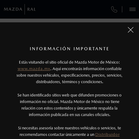
¿CÓMO COMPRAR MI MAZDA?
SERVICIOS Y MANTENIMIENTO
REGRESAR A VEHÍCULOS
VEHÍCULOS
AUTOS
SUVS
HÍBRIDOS
PICKUPS
ROA
FINANCIAMIENTO
MANTENIMIENTO MAZDA BT-50
1
MAZDA CX-70 2026
COTIZA TU MAZDA
Todas las imágenes del sitio son meramente ilustrativas.
SERVICIO EXPRESS
Los valores de rendimiento de combustible y
INFORMACIÓN IMPORTANTE
INFORMACIÓN DE COMPRA
emisiones de CO
se obtuvieron en condiciones
MAZDA2 SEDÁN
2026
2
ESPECIFICACIONES
Estás visitando el sitio oficial de Mazda Motor de México:
$301,900
6
GARANTÍA
controladas de laboratorio que pueden o no ser
DESDE
www.mazda.mx
. Aquí encontrarás información confiable
NOSOTROS
reproducibles ni obtenerse en condiciones y
sobre nuestros vehículos, especificaciones, precios, servicios,
CARBON EDITION MHEV
distribuidores, términos y condiciones.
COLLISION CENTER RAL
hábitos de manejo convencional, debido a
condiciones climatológicas, combustible,
SERVICIOS
Se han identificado sitios web que difunden promociones o
CITA DE SERVICIO
condiciones topográficas y otros factores.
información no oficial. Mazda Motor de México no tiene
relación con estos contenidos y únicamente respalda la
2
información publicada en sus canales oficiales.
(55) 5555-7596
El Control Dinámico de Estabilidad (DSC) es un
sistema electrónico para ayudar al conductor a
Si necesitas asesoría sobre nuestros vehículos o servicios, te
AGENDAR CITA
recomendamos contactar únicamente a un
Distribuidor
mantener el control en condiciones adversas. No