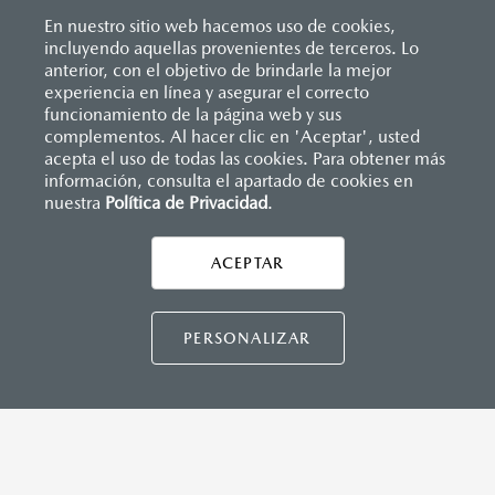
Sistema de frenado (freno de servicio y de
Descansabrazos trasero con portavasos
estacionamiento)
En nuestro sitio web hacemos uso de cookies,
Palanca de velocidades forrada en piel
Sistema desempañante
incluyendo aquellas provenientes de terceros. Lo
Soporte lumbar de ajuste eléctrico
Sistema limpia y lava parabrisas
anterior, con el objetivo de brindarle la mejor
Vestiduras de asientos en piel nappa color rojo
Sistema recordatorio de uso de cinturón de seguridad
experiencia en línea y asegurar el correcto
Volante forrado en piel
(SBR)
Inicio
funcionamiento de la página web y sus
Distribuidores
Mazda Ral
Vehículos
Mazda CX-70
Volante con calefacción
Sistemas de asientos
complementos. Al hacer clic en 'Aceptar', usted
Velocímetro
acepta el uso de todas las cookies. Para obtener más
Vidrio laminado, vidrio templado, vidrio plastificado
información, consulta el apartado de cookies en
LEGALES
nuestra
Política de Privacidad
.
MAZDA CONNECT
Apple CarPlay™ y Android Auto
™ inalámbrico
Control central de mando (HMI)
ACEPTAR
CONTÁCTANOS
Controles de audio montados al volante
Entrada USB
CONTÁCTANOS
Pantalla a color de 12"
PERSONALIZAR
CONTACTO
Sistema Bluetooth® (manos libres)
DIRECTO AQUÍ
Sistema de audio Bose® HD AM/FM con 12 bocinas
TÉRMINOS Y CONDICIONES
POLÍTICA DE PRIVACIDAD
VISITA MAZDA.MX
INSTRUMENTOS
Botón modos de manejo Mi-Drive (Normal, sport, offroad,