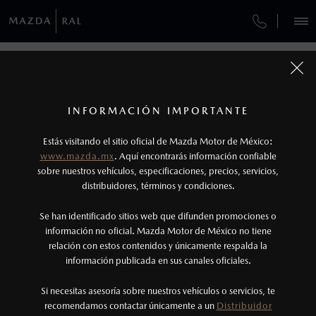
¿CÓMO COMPRAR MI MAZDA?
SERVICIOS Y MANTENIMIENTO
REGRESAR A VEHÍCULOS
VEHÍCULOS
AUTOS
SUVS
HÍBRIDOS
PICKUPS
ROA
FINANCIAMIENTO
MANTENIMIENTO MAZDA BT-50
1
MAZDA CX-90 2026
COTIZA TU MAZDA
Todas las imágenes del sitio son meramente ilustrativas.
SERVICIO EXPRESS
Los valores de rendimiento de combustible y
INFORMACIÓN IMPORTANTE
INFORMACIÓN DE COMPRA
emisiones de CO
se obtuvieron en condiciones
MAZDA2 SEDÁN
2026
2
ESPECIFICACIONES
Estás visitando el sitio oficial de Mazda Motor de México:
$301,900
6
GARANTÍA
controladas de laboratorio que pueden o no ser
DESDE
www.mazda.mx
. Aquí encontrarás información confiable
NOSOTROS
reproducibles ni obtenerse en condiciones y
sobre nuestros vehículos, especificaciones, precios, servicios,
SIGNATURE MHEV
distribuidores, términos y condiciones.
COLLISION CENTER RAL
hábitos de manejo convencional, debido a
condiciones climatológicas, combustible,
SERVICIOS
Se han identificado sitios web que difunden promociones o
CITA DE SERVICIO
condiciones topográficas y otros factores.
información no oficial. Mazda Motor de México no tiene
relación con estos contenidos y únicamente respalda la
2
información publicada en sus canales oficiales.
(55) 5555-7596
El Control Dinámico de Estabilidad (DSC) es un
sistema electrónico para ayudar al conductor a
Si necesitas asesoría sobre nuestros vehículos o servicios, te
AGENDAR CITA
recomendamos contactar únicamente a un
Distribuidor
mantener el control en condiciones adversas. No