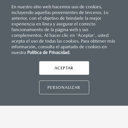
Sistema de frenado (freno de servicio y de
Consola central con portavasos y descansabrazos
estacionamiento)
En nuestro sitio web hacemos uso de cookies,
Descansabrazos trasero con portavasos
Sistema desempañante
incluyendo aquellas provenientes de terceros. Lo
Palanca de velocidades forrada en piel
Sistema limpia y lava parabrisas
anterior, con el objetivo de brindarle la mejor
Soporte lumbar de ajuste eléctrico
Sistema recordatorio de uso de cinturón de seguridad
experiencia en línea y asegurar el correcto
Vestiduras de asientos en piel nappa
(SBR)
Inicio
funcionamiento de la página web y sus
Distribuidores
Mazda Ral
Vehículos
Mazda CX-90
Volante forrado en piel
Sistemas de asientos
complementos. Al hacer clic en 'Aceptar', usted
Volante con calefacción
Velocímetro
acepta el uso de todas las cookies. Para obtener más
Vidrio laminado, vidrio templado, vidrio plastificado
información, consulta el apartado de cookies en
LEGALES
nuestra
Política de Privacidad
.
MAZDA CONNECT
Apple CarPlay™ y Android Auto
™ inalámbrico
ACEPTAR
CONTÁCTANOS
Control central de mando (HMI)
Controles de audio montados al volante
CONTÁCTANOS
Entrada USB
PERSONALIZAR
CONTACTO
Pantalla a color de 12.3"
DIRECTO AQUÍ
Sistema Bluetooth® (manos libres)
Sistema de audio Bose® HD AM/FM con 12 bocinas
TÉRMINOS Y CONDICIONES
POLÍTICA DE PRIVACIDAD
VISITA MAZDA.MX
INSTRUMENTOS