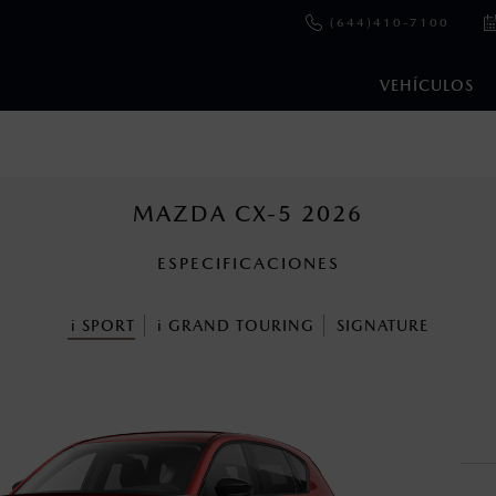
(644)410-7100
VEHÍCULOS
e y emisiones de CO
se obtuvieron en condiciones controladas d
2
ejo convencional, debido a condiciones climatológicas, combusti
MAZDA CX-5 2026
ESPECIFICACIONES
s un sistema electrónico para ayudar al conductor a mantener el 
omo la velocidad, las condiciones de carretera y el tipo de man
i
SPORT
i
GRAND TOURING
SIGNATURE
ara más detalles.
cuando viajes con niños utiliza los dispositivos de anclaje que se 
ibilidad de la parte trasera del vehículo.