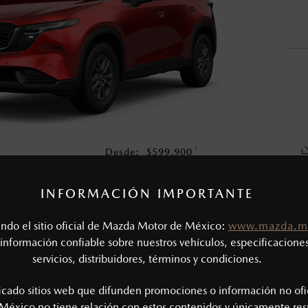
en esta página son al menudeo, sugeridos por el fabricante, en m
o, no incluyen: tenencias, placas, accesorios, seguro y gastos ad
s de sus productos, sin aviso previo al consumidor.
1
Desde:
$
599,900
COTIZA TU MAZDA
INFORMACIÓN IMPORTANTE
tando el sitio oficial de Mazda Motor de México:
www.mazda.m
CAS MECÁNICAS
información confiable sobre nuestros vehículos, especificaciones
servicios, distribuidores, términos y condiciones.
®
Tipo de motor: 2.5L SKYACTIV
-G
SIÓN
Potencia (hp @ rpm): 177 @ 6,000
ficado sitios web que difunden promociones o información no ofi
Torque (lb-ft @ rpm): 177 @ 4,000
México no tiene relación con estos contenidos y únicamente res