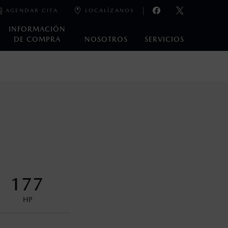
AGENDAR CITA
LOCALÍZANOS
INFORMACIÓN
DE COMPRA
NOSOTROS
SERVICIOS
e laboratorio que pueden o no ser reproducibles ni
ble, condiciones topográficas y otros factores.
control en condiciones adversas. No es un sustituto de las
ejo del conductor pueden afectar la efectividad del DSC. Por
177
encuentran disponibles en el asiento trasero para asegurar la
HP