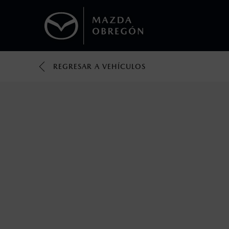
REGRESAR A VEHÍCULOS
1
Todas las imágenes del sitio son meramente ilustrativas.
Los valores de rendimiento de combustibl
obtenerse en condiciones y hábitos de man
2
El Control Dinámico de Estabilidad (DSC) e
prácticas de conducción segura. Factores c
favor, consulta el manual del propietario p
3
Utiliza siempre el cinturón de seguridad y 
silla.
4
La cámara de reversa no ofrece completa vis