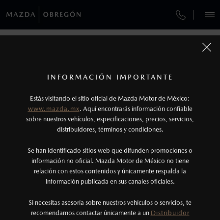
¿CÓMO COMPRAR MI MAZDA?
SERVICIOS Y MANTENIMIENTO
VEHÍCULOS
AUTOS
SUVS
HÍBRIDOS
PICKUPS
ROA
FINANCIAMIENTO
MANTENIMIENTO MAZDA BT-50
COMPÁRTENOS TUS DATOS PARA
SOLICITAR LA COTIZACIÓN DE TU
1
COTIZA TU MAZDA
MAZDA
SERVICIO EXPRESS
Los precios y especificaciones indicados en esta
INFORMACIÓN IMPORTANTE
INFORMACIÓN DE COMPRA
página son al menudeo, sugeridos por el
MAZDA2 SEDÁN
2026
Estás visitando el sitio oficial de Mazda Motor de México:
$301,900
1
TUS DATOS:
GARANTÍA
fabricante, en moneda de los Estados Unidos
DESDE
www.mazda.mx
. Aquí encontrarás información confiable
NOSOTROS
Mexicanos, incluyen: I.V.A., e I.S.A.N., y
sobre nuestros vehículos, especificaciones, precios, servicios,
CITA DE SERVICIO
distribuidores, términos y condiciones.
pueden cambiar sin previo aviso, no incluyen:
tenencias, placas, accesorios, seguro y gastos
SERVICIOS
Se han identificado sitios web que difunden promociones o
administrativos. Mazda de México, se reserva el
información no oficial. Mazda Motor de México no tiene
relación con estos contenidos y únicamente respalda la
derecho de modificar las especificaciones y los
información publicada en sus canales oficiales.
(644)410-7100
precios de sus productos, sin aviso previo al
consumidor.
Si necesitas asesoría sobre nuestros vehículos o servicios, te
AGENDAR CITA
recomendamos contactar únicamente a un
Distribuidor