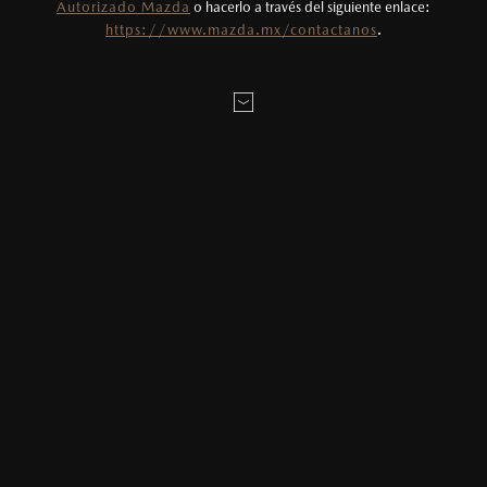
Autorizado Mazda
o hacerlo a través del siguiente enlace:
LOCALÍZANOS
https://www.mazda.mx/contactanos
.
MAZDA2 HATCHBACK
2026
$331,900
1
DESDE
ESTOY INTERESADO EN:
Elige tu enganche estimado
20
%
MAZDA3 SEDÁN
2026
Elige el plazo en meses deseado
$403,900
1
DESDE
24
Meses