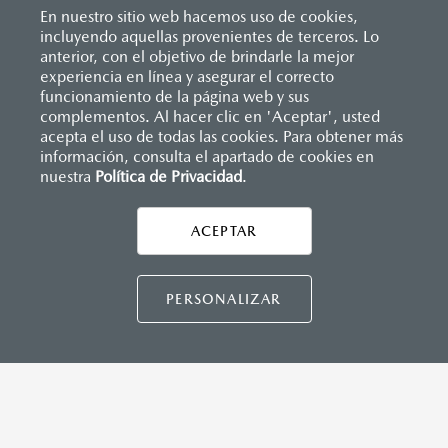
En nuestro sitio web hacemos uso de cookies,
incluyendo aquellas provenientes de terceros. Lo
anterior, con el objetivo de brindarle la mejor
experiencia en línea y asegurar el correcto
Inicio
funcionamiento de la página web y sus
Distribuidores
Mazda Obregón
Solicitar una cotización
complementos. Al hacer clic en 'Aceptar', usted
acepta el uso de todas las cookies. Para obtener más
información, consulta el apartado de cookies en
nuestra
Política de Privacidad
LEGALES
.
ACEPTAR
CONTÁCTANOS
CONTÁCTANOS
PERSONALIZAR
TÉRMINOS Y CONDICIONES
POLÍTICA DE PRIVACIDAD
VISITA MAZDA.MX