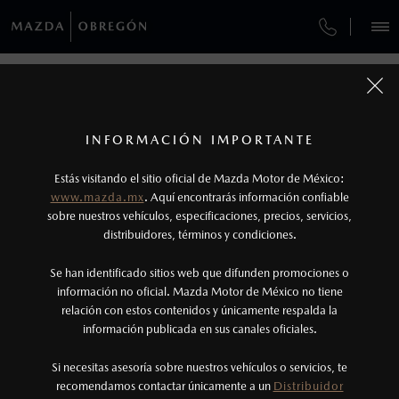
¿CÓMO COMPRAR MI MAZDA?
SERVICIOS Y MANTENIMIENTO
REGRESAR A VEHÍCULOS
VEHÍCULOS
AUTOS
SUVS
HÍBRIDOS
PICKUPS
ROA
FINANCIAMIENTO
MANTENIMIENTO MAZDA BT-50
1
MAZDA BT-50 2026
COTIZA TU MAZDA
Precio exlusivo solo aplica en pago con
SERVICIO EXPRESS
INFORMACIÓN IMPORTANTE
INFORMACIÓN DE COMPRA
Distribuidor.
MAZDA2 SEDÁN
2
2026
Los valores de rendimiento de combustible y
ESPECIFICACIONES
Estás visitando el sitio oficial de Mazda Motor de México:
$301,900
5
GARANTÍA
DESDE
www.mazda.mx
. Aquí encontrarás información confiable
emisiones de CO
se obtuvieron en condiciones
2
NOSOTROS
sobre nuestros vehículos, especificaciones, precios, servicios,
controladas de laboratorio que pueden o no ser
SIGNATURE
CITA DE SERVICIO
distribuidores, términos y condiciones.
reproducibles ni obtenerse en condiciones y
SERVICIOS
Se han identificado sitios web que difunden promociones o
hábitos de manejo convencional, debido a
información no oficial. Mazda Motor de México no tiene
condiciones climatológicas, combustible,
relación con estos contenidos y únicamente respalda la
condiciones topográficas y otros factores.
información publicada en sus canales oficiales.
(644)410-7100
3
Si necesitas asesoría sobre nuestros vehículos o servicios, te
El Control Dinámico de Estabilidad (DSC) es un
AGENDAR CITA
recomendamos contactar únicamente a un
Distribuidor