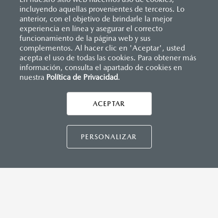
Reflejantes
incluyendo aquellas provenientes de terceros. Lo
SISTEMA DE INFOENTRETENIMIENTO
Sistema antibloqueo para frenos (ABS)
anterior, con el objetivo de brindarle la mejor
Sistema de frenado (freno de servicio y de
Apple CarPlay
™ y Android Auto
™ inalámbrico
experiencia en línea y asegurar el correcto
estacionamiento)
Controles de audio montados al volante
Inicio
funcionamiento de la página web y sus
Distribuidores
Mazda Obregón
Vehículos
Sistema desempañante
Pantalla de infoentretenimiento táctil de 9"
Mazda BT-50
complementos. Al hacer clic en 'Aceptar', usted
Sistema limpia y lava parabrisas
Sistema Bluetooth® (manos libres)
acepta el uso de todas las cookies. Para obtener más
Sistema recordatorio de uso de cinturón de seguridad
Sistema de audio premium AM/FM con 8 bocinas
información, consulta el apartado de cookies en
(SBR)
nuestra
Política de Privacidad
LEGALES
.
Sistemas de asientos
Velocímetro
Vidrio laminado, vidrio templado, vidrio plastificado
ACEPTAR
INSTRUMENTOS
CONTÁCTANOS
Botón "Rough mode"
Botón para bloqueo de diferencial trasero
CONTÁCTANOS
PERSONALIZAR
Perilla para cambio de tracción (2H, 4H, 4L)
TÉRMINOS Y CONDICIONES
CAPACIDADES (L)
POLÍTICA DE PRIVACIDAD
Aceite: 7.5
VISITA MAZDA.MX
Tanque de combustible: 76