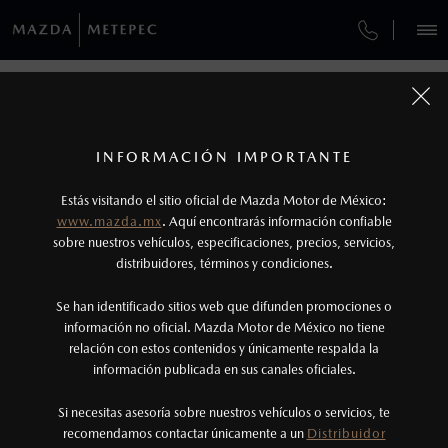
¿CÓMO COMPRAR MI MAZDA?
SERVICIOS Y MANTENIMIENTO
REGRESAR A VEHÍCULOS
VEHÍCULOS
AUTOS
SUVS
HÍBRIDOS
PICKUPS
ROA
FINANCIAMIENTO
MANTENIMIENTO MAZDA BT-50
1
MAZDA2 SEDÁN 2026
COTIZA TU MAZDA
Todas las imágenes del sitio son meramente ilustrativas.
SERVICIO EXPRESS
Los valores de rendimiento de combustible y
INFORMACIÓN IMPORTANTE
INFORMACIÓN DE COMPRA
emisiones de CO
se obtuvieron en condiciones
MAZDA2 SEDÁN
2026
2
ESPECIFICACIONES
Estás visitando el sitio oficial de Mazda Motor de México:
$301,900
8
GARANTÍA
controladas de laboratorio que pueden o no ser
DESDE
www.mazda.mx
. Aquí encontrarás información confiable
NOSOTROS
reproducibles ni obtenerse en condiciones y
sobre nuestros vehículos, especificaciones, precios, servicios,
i
CITA DE SERVICIO
distribuidores, términos y condiciones.
hábitos de manejo convencional, debido a
condiciones climatológicas, combustible,
SERVICIOS
Se han identificado sitios web que difunden promociones o
condiciones topográficas y otros factores.
información no oficial. Mazda Motor de México no tiene
relación con estos contenidos y únicamente respalda la
2
información publicada en sus canales oficiales.
NOTICIAS
®
Bluetooth
es una marca registrada de Bluetooth
Sig, Inc. Todos los derechos reservados. Este
Si necesitas asesoría sobre nuestros vehículos o servicios, te
recomendamos contactar únicamente a un
Distribuidor
sistema funciona con ciertos dispositivos
(722)279-6310