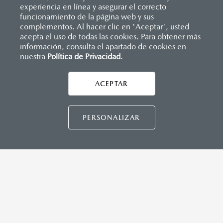
(SBR)
experiencia en línea y asegurar el correcto
Sistemas de asientos
Inicio
funcionamiento de la página web y sus
Distribuidores
Mazda Metepec
Vehículos
Mazda2 Sedán
Velocímetro
complementos. Al hacer clic en 'Aceptar', usted
Vidrio laminado, vidrio templado, vidrio plastificado
acepta el uso de todas las cookies. Para obtener más
INSTRUMENTOS
información, consulta el apartado de cookies en
Botón modo sport (TA)
nuestra
Política de Privacidad
LEGALES
.
Computadora de viaje
ACEPTAR
CONTÁCTANOS
DIMENSIONES INTERIORES (MM)
CONTÁCTANOS
Espacio para cabeza, delantero/trasero: 984/945
PERSONALIZAR
Espacio para caderas, delantero/trasero: 1,322/1,212
Espacio para hombros, delantero/trasero: 1,352/1,272
Espacio para piernas, delantero/trasero: 1,063/881
TÉRMINOS Y CONDICIONES
POLÍTICA DE PRIVACIDAD
VISITA MAZDA.MX
CAPACIDADES (L)
Aceite: 3.9
©2026 MAZDA MOTOR DE MÉXICO. TODOS LOS
Tanque de combustible: 44
DERECHOS RESERVADOS.
Volumen de carga: