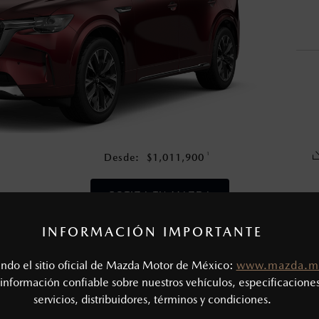
nza una vez que la garantía original del vehículo haya vencido, e
en esta página son al menudeo, sugeridos por el fabricante, en m
o, no incluyen: tenencias, placas, accesorios, seguro y gastos ad
s de sus productos, sin aviso previo al consumidor.
1
Desde:
$
1,011,900
COTIZA TU MAZDA
INFORMACIÓN IMPORTANTE
CAS MECÁNICAS
tando el sitio oficial de Mazda Motor de México:
www.mazda.m
Tipo de motor: 3.3L Turbo e-SKYACTIV®-G
SIÓN
información confiable sobre nuestros vehículos, especificaciones
Potencia (hp @ rpm): 340 @ 5,000 - 6,000
servicios, distribuidores, términos y condiciones.
Torque (lb-ft @ rpm): 369 @ 2,000 - 4,500