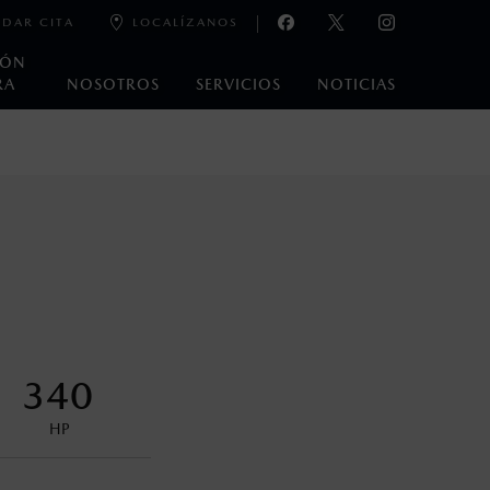
DAR CITA
LOCALÍZANOS
IÓN
RA
NOSOTROS
SERVICIOS
NOTICIAS
e laboratorio que pueden o no ser reproducibles ni
ble, condiciones topográficas y otros factores.
control en condiciones adversas. No es un sustituto de las
ejo del conductor pueden afectar la efectividad del DSC. Por
340
encuentran disponibles en el asiento trasero para asegurar la
HP