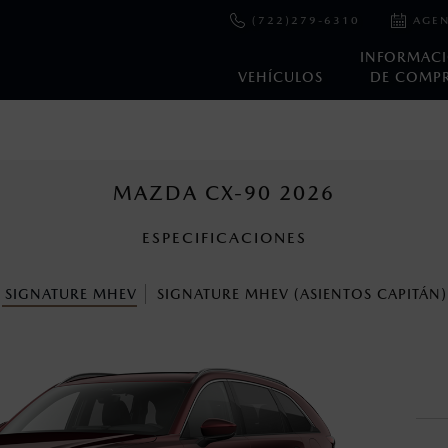
(722)279-6310
AGEN
INFORMAC
VEHÍCULOS
DE COMP
e y emisiones de CO
se obtuvieron en condiciones controladas d
2
ejo convencional, debido a condiciones climatológicas, combusti
MAZDA CX-90 2026
ESPECIFICACIONES
s un sistema electrónico para ayudar al conductor a mantener el 
omo la velocidad, las condiciones de carretera y el tipo de man
SIGNATURE MHEV
SIGNATURE MHEV (ASIENTOS CAPITÁN)
ara más detalles.
cuando viajes con niños utiliza los dispositivos de anclaje que se 