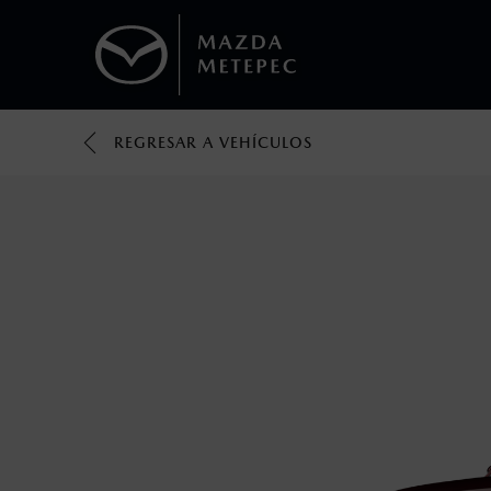
REGRESAR A VEHÍCULOS
1
Todas las imágenes del sitio son meramente ilustrativas.
Los valores de rendimiento de combustibl
obtenerse en condiciones y hábitos de man
2
El Control Dinámico de Estabilidad (DSC) e
prácticas de conducción segura. Factores c
favor, consulta el manual del propietario p
3
Utiliza siempre el cinturón de seguridad y 
silla.
4
Lo que ocurra primero.