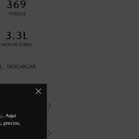
369
TORQUE
s decir, a partir de los primeros 36 meses o 60,000 km.
3.3L
oneda de los Estados Unidos Mexicanos, incluyen: I.V.A., e
MOTOR TURBO
ministrativos. Mazda de México, se reserva el derecho de
DESCARGAR
x
. Aquí
, precios,