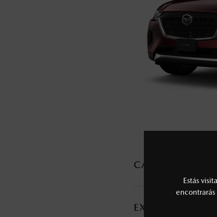
5
Lo que ocurra primero.
La vigencia de la Garantía Extendida comie
6
Los precios y especificaciones indicados 
I.S.A.N., y pueden cambiar sin previo avis
modificar las especificaciones y los precio
Todas las imágenes del sitio son meramente ilustrativas.
CARACTERÍSTI
Estás visi
MOTOR Y TRANSMI
encontrarás 
EXTERIOR