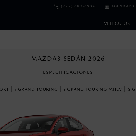
(222) 689-6904
AGENDAR C
VEHÍCULOS
e y emisiones de CO
se obtuvieron en condiciones controladas d
2
ejo convencional, debido a condiciones climatológicas, combusti
MAZDA3 SEDÁN 2026
ESPECIFICACIONES
ooth Sig, Inc. Todos los derechos reservados. Este sistema funcio
patibilidad de equipos.
ORT
i
GRAND TOURING
i
GRAND TOURING MHEV
SI
cuando viajes con niños utiliza los dispositivos de anclaje que se 
s un sistema electrónico para ayudar al conductor a mantener el 
omo la velocidad, las condiciones de carretera y el tipo de man