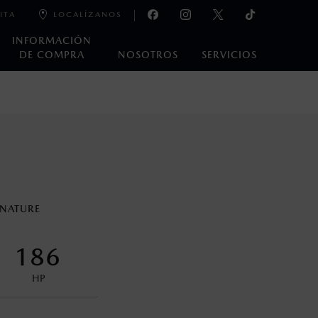
ITA
LOCALÍZANOS
INFORMACIÓN
DE COMPRA
NOSOTROS
SERVICIOS
e laboratorio que pueden o no ser reproducibles ni
ble, condiciones topográficas y otros factores.
na con ciertos dispositivos electrónicos. Consulta en
GNATURE
encuentran disponibles en el asiento trasero para asegurar la
186
HP
control en condiciones adversas. No es un sustituto de las
ejo del conductor pueden afectar la efectividad del DSC. Por