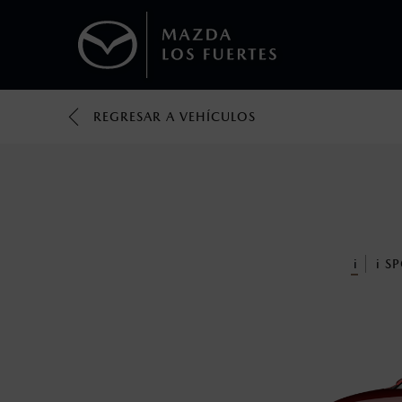
REGRESAR A VEHÍCULOS
1
Todas las imágenes del sitio son meramente ilustrativas.
Los valores de rendimiento de combustibl
obtenerse en condiciones y hábitos de man
2
®
Bluetooth
es una marca registrada de Bluet
mazda.mx para más información sobre com
i
i
SP
3
Utiliza siempre el cinturón de seguridad y 
silla.
4
El Control Dinámico de Estabilidad (DSC) e
prácticas de conducción segura. Factores c