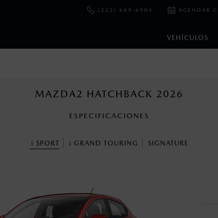
(222) 689-6904
AGENDAR C
VEHÍCULOS
e y emisiones de CO
se obtuvieron en condiciones controladas d
2
ejo convencional, debido a condiciones climatológicas, combusti
MAZDA2 HATCHBACK 2026
ESPECIFICACIONES
ooth Sig, Inc. Todos los derechos reservados. Este sistema funcio
patibilidad de equipos.
i
SPORT
i
GRAND TOURING
SIGNATURE
cuando viajes con niños utiliza los dispositivos de anclaje que se 
s un sistema electrónico para ayudar al conductor a mantener el 
omo la velocidad, las condiciones de carretera y el tipo de man