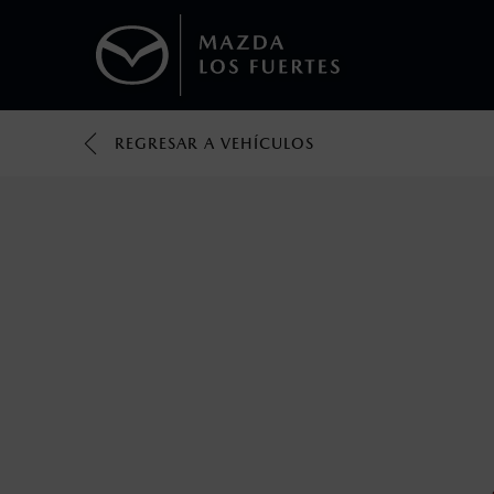
REGRESAR A VEHÍCULOS
1
Todas las imágenes del sitio son meramente ilustrativas.
Los valores de rendimiento de combustibl
obtenerse en condiciones y hábitos de man
2
®
Bluetooth
es una marca registrada de Bluet
mazda.mx para más información sobre com
3
Utiliza siempre el cinturón de seguridad y 
silla.
4
El Control Dinámico de Estabilidad (DSC) e
prácticas de conducción segura. Factores c