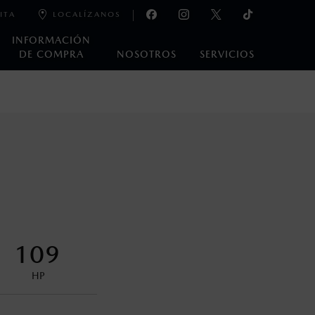
ITA
LOCALÍZANOS
INFORMACIÓN
DE COMPRA
NOSOTROS
SERVICIOS
e laboratorio que pueden o no ser reproducibles ni
ble, condiciones topográficas y otros factores.
na con ciertos dispositivos electrónicos. Consulta en
encuentran disponibles en el asiento trasero para asegurar la
109
HP
control en condiciones adversas. No es un sustituto de las
ejo del conductor pueden afectar la efectividad del DSC. Por