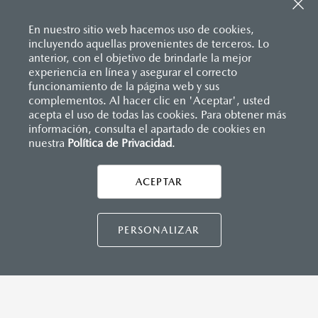
Sistema de frenado (freno de servicio y de
Entrada USB
estacionamiento)
Pantalla a color de 7’’
Sistema desempañante
En nuestro sitio web hacemos uso de cookies,
®
2
Sistema Bluetooth
(manos libres)
Sistema limpia y lava parabrisas
incluyendo aquellas provenientes de terceros. Lo
Sistema de audio AM/FM con 6 bocinas
Sistema recordatorio de uso de cinturón de seguridad
anterior, con el objetivo de brindarle la mejor
(SBR)
experiencia en línea y asegurar el correcto
Sistemas de asientos
Inicio
funcionamiento de la página web y sus
Distribuidores
Mazda Hermosillo
Vehículos
Mazda2 Hatchback
Velocímetro
complementos. Al hacer clic en 'Aceptar', usted
INSTRUMENTOS
Vidrio laminado, vidrio templado, vidrio plastificado
acepta el uso de todas las cookies. Para obtener más
información, consulta el apartado de cookies en
Botón modo sport (TA)
nuestra
Política de Privacidad
LEGALES
.
Computadora de viaje
Control de velocidad crusero (Cruise control)
ACEPTAR
CONTÁCTANOS
DIMENSIONES INTERIORES (MM)
CONTÁCTANOS
PERSONALIZAR
Espacio para cabeza, delantero/trasero: 984/945
Espacio para caderas, delantero/trasero: 1,322/1,212
Espacio para hombros, delantero/trasero: 1,352/1,272
Espacio para piernas, delantero/trasero: 1,063/881
TÉRMINOS Y CONDICIONES
POLÍTICA DE PRIVACIDAD