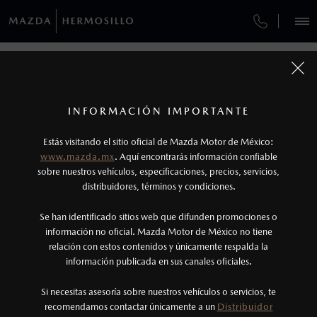
¿CÓMO COMPRAR MI MAZDA?
SERVICIOS Y MANTENIMIENTO
REGRESAR A VEHÍCULOS
VEHÍCULOS
AUTOS
SUVS
HÍBRIDOS
PICKUPS
ROA
FINANCIAMIENTO
MANTENIMIENTO MAZDA BT-50
1
MAZDA2 HATCHBACK 2026
COTIZA TU MAZDA
Todas las imágenes del sitio son meramente ilustrativas.
SERVICIO EXPRESS
Los valores de rendimiento de combustible y
INFORMACIÓN IMPORTANTE
INFORMACIÓN DE COMPRA
emisiones de CO
se obtuvieron en condiciones
MAZDA2 SEDÁN
2026
2
ESPECIFICACIONES
Estás visitando el sitio oficial de Mazda Motor de México:
$301,900
7
GARANTÍA
controladas de laboratorio que pueden o no ser
DESDE
www.mazda.mx
. Aquí encontrarás información confiable
NOSOTROS
reproducibles ni obtenerse en condiciones y
sobre nuestros vehículos, especificaciones, precios, servicios,
i
SPORT
CITA DE SERVICIO
distribuidores, términos y condiciones.
hábitos de manejo convencional, debido a
condiciones climatológicas, combustible,
SERVICIOS
Se han identificado sitios web que difunden promociones o
condiciones topográficas y otros factores.
información no oficial. Mazda Motor de México no tiene
relación con estos contenidos y únicamente respalda la
2
información publicada en sus canales oficiales.
(662)289-8510
®
Bluetooth
es una marca registrada de Bluetooth
Sig, Inc. Todos los derechos reservados. Este
Si necesitas asesoría sobre nuestros vehículos o servicios, te
AGENDAR CITA
recomendamos contactar únicamente a un
Distribuidor
sistema funciona con ciertos dispositivos