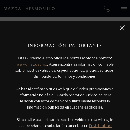
¿CÓMO COMPRAR MI MAZDA?
SERVICIOS Y MANTENIMIENTO
VEHÍCULOS
¿CÓMO COMPRAR MI MAZDA?
AUTOS
SUVS
HÍBRIDOS
PICKUPS
ROA
FINANCIAMIENTO
MANTENIMIENTO MAZDA BT-50
1
COTIZA TU MAZDA
PASOS DE COMPRA
Todas las imágenes del sitio son meramente ilustrativas.
SERVICIO EXPRESS
Los precios y especificaciones indicados en esta
INFORMACIÓN IMPORTANTE
INFORMACIÓN DE COMPRA
página son al menudeo, sugeridos por el
MAZDA2 SEDÁN
2026
Estás visitando el sitio oficial de Mazda Motor de México:
$301,900
1
GARANTÍA
fabricante, en moneda de los Estados Unidos
DESDE
www.mazda.mx
. Aquí encontrarás información confiable
NOSOTROS
Mexicanos, incluyen: I.V.A., e I.S.A.N., y
sobre nuestros vehículos, especificaciones, precios, servicios,
CITA DE SERVICIO
distribuidores, términos y condiciones.
pueden cambiar sin previo aviso, no incluyen:
tenencias, placas, accesorios, seguro y gastos
SERVICIOS
Se han identificado sitios web que difunden promociones o
administrativos. Mazda de México, se reserva el
información no oficial. Mazda Motor de México no tiene
relación con estos contenidos y únicamente respalda la
derecho de modificar las especificaciones y los
información publicada en sus canales oficiales.
(662)289-8510
precios de sus productos, sin aviso previo al
consumidor.
Si necesitas asesoría sobre nuestros vehículos o servicios, te
AGENDAR CITA
recomendamos contactar únicamente a un
Distribuidor