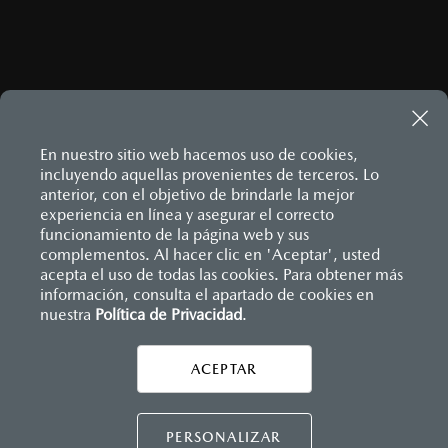
En nuestro sitio web hacemos uso de cookies,
incluyendo aquellas provenientes de terceros. Lo
anterior, con el objetivo de brindarle la mejor
experiencia en línea y asegurar el correcto
Inicio
funcionamiento de la página web y sus
Distribuidores
Mazda Hermosillo
Información de compra
¿Cómo comprar mi Mazda?
complementos. Al hacer clic en 'Aceptar', usted
acepta el uso de todas las cookies. Para obtener más
información, consulta el apartado de cookies en
nuestra
Política de Privacidad
LEGALES
.
ACEPTAR
CONTÁCTANOS
CONTÁCTANOS
PERSONALIZAR