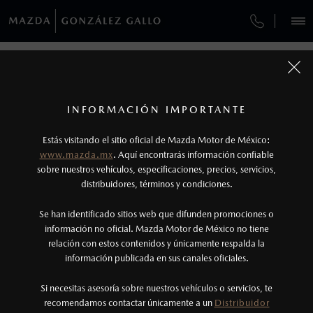
¿CÓMO COMPRAR MI MAZDA?
SERVICIOS Y MANTENIMIENTO
REGRESAR A VEHÍCULOS
VEHÍCULOS
AUTOS
SUVS
HÍBRIDOS
PICKUPS
ROA
FINANCIAMIENTO
MANTENIMIENTO MAZDA BT-50
1
MAZDA CX-30 2026
COTIZA TU MAZDA
Todas las imágenes del sitio son meramente ilustrativas.
SERVICIO EXPRESS
Los valores de rendimiento de combustible y
INFORMACIÓN IMPORTANTE
INFORMACIÓN DE COMPRA
emisiones de CO
se obtuvieron en condiciones
MAZDA2 SEDÁN
2026
2
ESPECIFICACIONES
Estás visitando el sitio oficial de Mazda Motor de México:
$301,900
8
GARANTÍA
controladas de laboratorio que pueden o no ser
DESDE
www.mazda.mx
. Aquí encontrarás información confiable
NOSOTROS
reproducibles ni obtenerse en condiciones y
sobre nuestros vehículos, especificaciones, precios, servicios,
i
distribuidores, términos y condiciones.
COLLISION CENTER GUADALAJARA
hábitos de manejo convencional, debido a
condiciones climatológicas, combustible,
SERVICIOS
Se han identificado sitios web que difunden promociones o
COLLISION CENTER GUADALAJARA NORTE
condiciones topográficas y otros factores.
información no oficial. Mazda Motor de México no tiene
relación con estos contenidos y únicamente respalda la
2
información publicada en sus canales oficiales.
CITA DE SERVICIO
(33) 4305-5000
®
Bluetooth
es una marca registrada de Bluetooth
Sig, Inc. Todos los derechos reservados. Este
Si necesitas asesoría sobre nuestros vehículos o servicios, te
AGENDAR CITA
recomendamos contactar únicamente a un
Distribuidor
sistema funciona con ciertos dispositivos