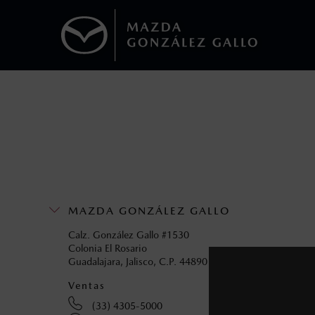
1
Todas las imágenes del sitio son meramente ilustrativas.
Los precios y especificaciones indicados 
I.S.A.N., y pueden cambiar sin previo avis
modificar las especificaciones y los precio
Todas las imágenes del sitio son meramente ilustrativas.
MAZDA GONZÁLEZ GALLO
Calz. González Gallo #1530
Colonia El Rosario
Guadalajara, Jalisco, C.P. 44890
Ventas
Servic
(33) 4305-5000
(3