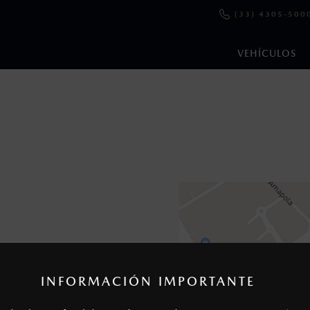
(33) 4305-500
VEHÍCULOS
en esta página son al menudeo, sugeridos por el fabricante, en m
o, no incluyen: tenencias, placas, accesorios, seguro y gastos ad
s de sus productos, sin aviso previo al consumidor.
INFORMACIÓN IMPORTANTE
io
3) 4305-4370