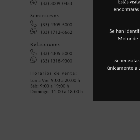
Estás visi
(33) 3009-0453
(3
encontrarás 
Seminuevos
Collis
(33) 4305-5000
(3
Se han identi
(33) 1712-6662
Motor de 
Refacciones
(33) 4305-5000
Si necesita
(33) 1318-9300
únicamente a
Horarios de venta:
Horari
Lun a Vie: 9:00 a 20:00 h
Lun-Vie
Sáb: 9:00 a 19:00 h
Sáb: 8:
Domingo: 11:00 a 18:00 h
Dom: 