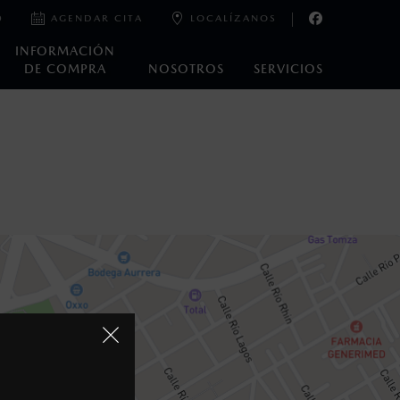
0
AGENDAR CITA
LOCALÍZANOS
INFORMACIÓN
DE COMPRA
NOSOTROS
SERVICIOS
oneda de los Estados Unidos Mexicanos, incluyen: I.V.A., e
ministrativos. Mazda de México, se reserva el derecho de