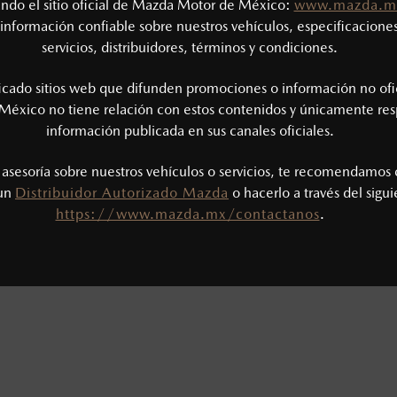
tando el sitio oficial de Mazda Motor de México:
www.mazda.m
3) 1839-9686
información confiable sobre nuestros vehículos, especificaciones
ion Center Guadalajara
servicios, distribuidores, términos y condiciones.
3) 3044-4005
ficado sitios web que difunden promociones o información no ofi
¿CÓMO LLEGAR?
México no tiene relación con estos contenidos y únicamente res
información publicada en sus canales oficiales.
s asesoría sobre nuestros vehículos o servicios, te recomendamos 
 un
Distribuidor Autorizado Mazda
o hacerlo a través del sigu
os de servicio:
https://www.mazda.mx/contactanos
.
: 7:00 a 17:00 h
00 a 17:00 h
CERRADO