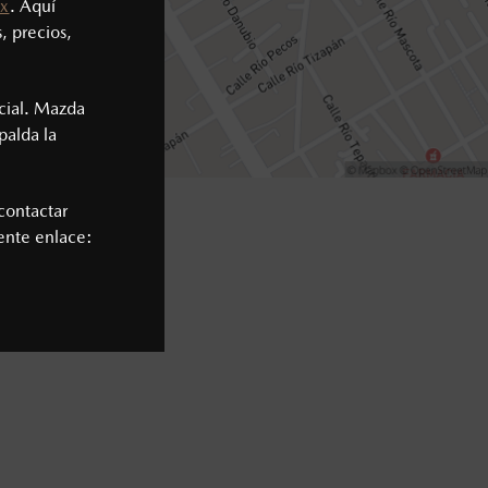
x
. Aquí
, precios,
cial. Mazda
palda la
contactar
iente enlace: