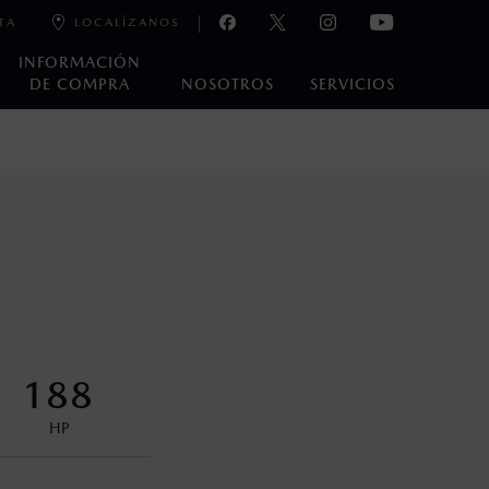
TA
LOCALÍZANOS
INFORMACIÓN
DE COMPRA
NOSOTROS
SERVICIOS
e laboratorio que pueden o no ser reproducibles ni
ble, condiciones topográficas y otros factores.
control en condiciones adversas. No es un sustituto de las
ejo del conductor pueden afectar la efectividad del DSC. Por
188
encuentran disponibles en el asiento trasero para asegurar la
HP