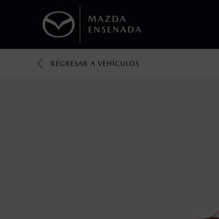
REGRESAR A VEHÍCULOS
1
Precio exlusivo solo aplica en pago con Dis
2
Los valores de rendimiento de combustibl
obtenerse en condiciones y hábitos de man
3
El Control Dinámico de Estabilidad (DSC) e
prácticas de conducción segura. Factores c
favor, consulta el manual del propietario p
4
Utiliza siempre el cinturón de seguridad y 
silla.