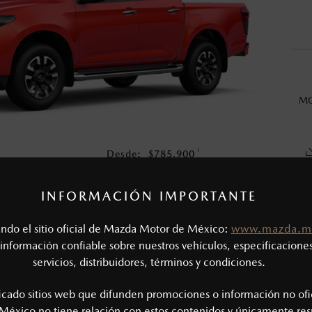
en esta página son al menudeo, sugeridos por el fabricante, en m
o, no incluyen: tenencias, placas, accesorios, seguro y gastos ad
s de sus productos, sin aviso previo al consumidor.
MO
1
Desde:
$
785,900
COTIZA TU MAZDA
INFORMACIÓN IMPORTANTE
tando el sitio oficial de Mazda Motor de México:
www.mazda.m
CAS MECÁNICAS
información confiable sobre nuestros vehículos, especificaciones
servicios, distribuidores, términos y condiciones.
Tipo de motor: 3.0L Turbo diésel
SIÓN
Potencia (hp @ rpm): 188 @ 3,600
ficado sitios web que difunden promociones o información no ofi
Torque (lb-ft @ rpm): 332 @ 1,600 - 2,600
México no tiene relación con estos contenidos y únicamente res