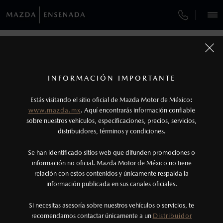
¿CÓMO COMPRAR MI MAZDA?
SERVICIOS Y MANTENIMIENTO
VEHÍCULOS
AUTOS
SUVS
HÍBRIDOS
PICKUPS
ROA
FINANCIAMIENTO
MANTENIMIENTO MAZDA BT-50
CONTÁCTANOS
1
COTIZA TU MAZDA
Todas las imágenes del sitio son meramente ilustrativas.
SERVICIO EXPRESS
Los precios y especificaciones indicados en esta
TUS DATOS:
INFORMACIÓN IMPORTANTE
INFORMACIÓN DE COMPRA
página son al menudeo, sugeridos por el
MAZDA2 SEDÁN
2026
Estás visitando el sitio oficial de Mazda Motor de México:
$301,900
1
GARANTÍA
fabricante, en moneda de los Estados Unidos
DESDE
www.mazda.mx
. Aquí encontrarás información confiable
NOSOTROS
Mexicanos, incluyen: I.V.A., e I.S.A.N., y
sobre nuestros vehículos, especificaciones, precios, servicios,
CITA DE SERVICIO
distribuidores, términos y condiciones.
pueden cambiar sin previo aviso, no incluyen:
tenencias, placas, accesorios, seguro y gastos
SERVICIOS
Se han identificado sitios web que difunden promociones o
administrativos. Mazda de México, se reserva el
información no oficial. Mazda Motor de México no tiene
relación con estos contenidos y únicamente respalda la
derecho de modificar las especificaciones y los
información publicada en sus canales oficiales.
(800) 654-2886
precios de sus productos, sin aviso previo al
consumidor.
Si necesitas asesoría sobre nuestros vehículos o servicios, te
AGENDAR CITA
recomendamos contactar únicamente a un
Distribuidor