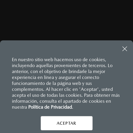
ENVIAR
Este sitio está protegido por reCAPTCHA y aplican las
Políticas
de privacidad
y
Términos del servicio
de Google.
En nuestro sitio web hacemos uso de cookies,
incluyendo aquellas provenientes de terceros. Lo
anterior, con el objetivo de brindarle la mejor
MAZDA3 HATCHBACK
2026
experiencia en línea y asegurar el correcto
$458,900
Inicio
funcionamiento de la página web y sus
Distribuidores
Mazda Ensenada
Contáctanos
1
DESDE
complementos. Al hacer clic en 'Aceptar', usted
acepta el uso de todas las cookies. Para obtener más
información, consulta el apartado de cookies en
LEGALES
nuestra
Política de Privacidad
.
ACEPTAR