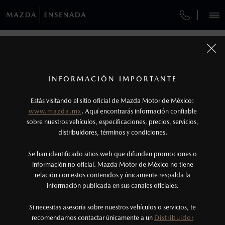
¿CÓMO COMPRAR MI MAZDA?
SERVICIOS Y MANTENIMIENTO
VEHÍCULOS
AUTOS
SUVS
HÍBRIDOS
PICKUPS
ROA
FINANCIAMIENTO
MANTENIMIENTO MAZDA BT-50
COMPÁRTENOS TUS DATOS PARA
SOLICITAR LA COTIZACIÓN DE TU
1
COTIZA TU MAZDA
MAZDA
SERVICIO EXPRESS
Los precios y especificaciones indicados en esta
INFORMACIÓN IMPORTANTE
INFORMACIÓN DE COMPRA
página son al menudeo, sugeridos por el
MAZDA2 SEDÁN
2026
Estás visitando el sitio oficial de Mazda Motor de México:
$301,900
1
TUS DATOS:
GARANTÍA
fabricante, en moneda de los Estados Unidos
DESDE
www.mazda.mx
. Aquí encontrarás información confiable
NOSOTROS
Mexicanos, incluyen: I.V.A., e I.S.A.N., y
sobre nuestros vehículos, especificaciones, precios, servicios,
CITA DE SERVICIO
distribuidores, términos y condiciones.
pueden cambiar sin previo aviso, no incluyen:
tenencias, placas, accesorios, seguro y gastos
SERVICIOS
Se han identificado sitios web que difunden promociones o
administrativos. Mazda de México, se reserva el
información no oficial. Mazda Motor de México no tiene
relación con estos contenidos y únicamente respalda la
derecho de modificar las especificaciones y los
información publicada en sus canales oficiales.
(800) 654-2886
precios de sus productos, sin aviso previo al
consumidor.
Si necesitas asesoría sobre nuestros vehículos o servicios, te
AGENDAR CITA
recomendamos contactar únicamente a un
Distribuidor