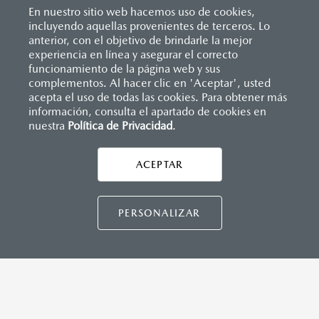
En nuestro sitio web hacemos uso de cookies,
incluyendo aquellas provenientes de terceros. Lo
anterior, con el objetivo de brindarle la mejor
experiencia en línea y asegurar el correcto
Inicio
funcionamiento de la página web y sus
Distribuidores
Mazda Ensenada
Solicitar una cotización
complementos. Al hacer clic en 'Aceptar', usted
acepta el uso de todas las cookies. Para obtener más
información, consulta el apartado de cookies en
nuestra
Política de Privacidad
LEGALES
.
ACEPTAR
CONTÁCTANOS
PERSONALIZAR
TÉRMINOS Y CONDICIONES
POLÍTICA DE PRIVACIDAD
VISITA MAZDA.MX