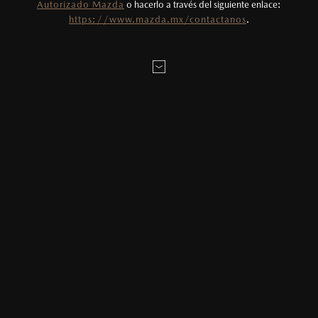
Autorizado Mazda
o hacerlo a través del siguiente enlace:
LOCALÍZANOS
https://www.mazda.mx/contactanos
.
MAZDA2 HATCHBACK
2026
$331,900
1
DESDE
ESTOY INTERESADO EN:
Elige tu enganche estimado
20
%
MAZDA3 SEDÁN
2026
Elige el plazo en meses deseado
$403,900
1
DESDE
24
Meses