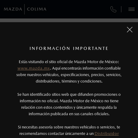
¿CÓMO COMPRAR MI MAZDA?
SERVICIOS Y MANTENIMIENTO
REGRESAR A VEHÍCULOS
VEHÍCULOS
AUTOS
SUVS
HÍBRIDOS
PICKUPS
ROA
FINANCIAMIENTO
MANTENIMIENTO MAZDA BT-50
1
MAZDA CX-50 2027
COTIZA TU MAZDA
SERVICIO EXPRESS
Los valores de rendimiento de combustible y
INFORMACIÓN IMPORTANTE
INFORMACIÓN DE COMPRA
emisiones de CO
se obtuvieron en condiciones
MAZDA2 SEDÁN
2026
2
ESPECIFICACIONES
Estás visitando el sitio oficial de Mazda Motor de México:
$301,900
4
GARANTÍA
controladas de laboratorio que pueden o no ser
DESDE
www.mazda.mx
. Aquí encontrarás información confiable
NOSOTROS
reproducibles ni obtenerse en condiciones y
sobre nuestros vehículos, especificaciones, precios, servicios,
i
GRAND TOURING
distribuidores, términos y condiciones.
COLLISION CENTER COLIMA
hábitos de manejo convencional, debido a
condiciones climatológicas, combustible,
SERVICIOS
Se han identificado sitios web que difunden promociones o
CITA DE SERVICIO
condiciones topográficas y otros factores.
información no oficial. Mazda Motor de México no tiene
relación con estos contenidos y únicamente respalda la
2
información publicada en sus canales oficiales.
NOTICIAS
El Control Dinámico de Estabilidad (DSC) es un
sistema electrónico para ayudar al conductor a
Si necesitas asesoría sobre nuestros vehículos o servicios, te
recomendamos contactar únicamente a un
Distribuidor
mantener el control en condiciones adversas. No
(312)330-1111