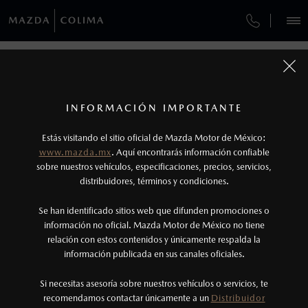
¿CÓMO COMPRAR MI MAZDA?
SERVICIOS Y MANTENIMIENTO
VEHÍCULOS
COLLISION CENTER COLIMA
AUTOS
SUVS
HÍBRIDOS
PICKUPS
ROA
FINANCIAMIENTO
MANTENIMIENTO MAZDA BT-50
1
COTIZA TU MAZDA
Todas las imágenes del sitio son meramente ilustrativas.
SERVICIO EXPRESS
Los precios y especificaciones indicados en esta
INFORMACIÓN IMPORTANTE
INFORMACIÓN DE COMPRA
página son al menudeo, sugeridos por el
MAZDA2 SEDÁN
2026
Estás visitando el sitio oficial de Mazda Motor de México:
$301,900
1
GARANTÍA
fabricante, en moneda de los Estados Unidos
DESDE
www.mazda.mx
. Aquí encontrarás información confiable
NOSOTROS
Mexicanos, incluyen: I.V.A., e I.S.A.N., y
sobre nuestros vehículos, especificaciones, precios, servicios,
distribuidores, términos y condiciones.
COLLISION CENTER COLIMA
pueden cambiar sin previo aviso, no incluyen:
tenencias, placas, accesorios, seguro y gastos
SERVICIOS
Se han identificado sitios web que difunden promociones o
CITA DE SERVICIO
administrativos. Mazda de México, se reserva el
información no oficial. Mazda Motor de México no tiene
relación con estos contenidos y únicamente respalda la
derecho de modificar las especificaciones y los
información publicada en sus canales oficiales.
NOTICIAS
precios de sus productos, sin aviso previo al
consumidor.
Si necesitas asesoría sobre nuestros vehículos o servicios, te
recomendamos contactar únicamente a un
Distribuidor
(312)330-1111