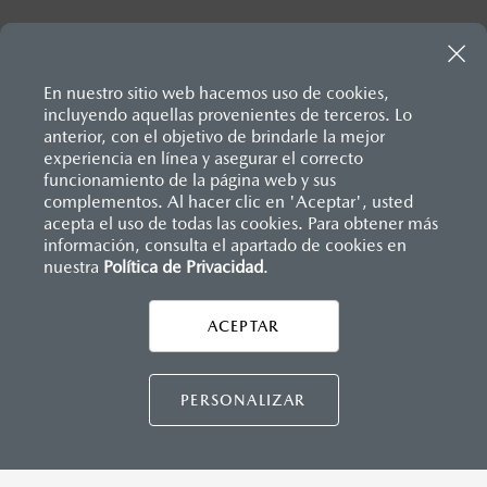
En nuestro sitio web hacemos uso de cookies,
incluyendo aquellas provenientes de terceros. Lo
anterior, con el objetivo de brindarle la mejor
experiencia en línea y asegurar el correcto
Inicio
funcionamiento de la página web y sus
Distribuidores
Mazda Colima
Servicios
Collision Center Colima
complementos. Al hacer clic en 'Aceptar', usted
acepta el uso de todas las cookies. Para obtener más
información, consulta el apartado de cookies en
nuestra
Política de Privacidad
LEGALES
.
ACEPTAR
CONTÁCTANOS
CONTÁCTANOS
PERSONALIZAR
CONTACTO
DIRECTO AQUÍ
TÉRMINOS Y CONDICIONES