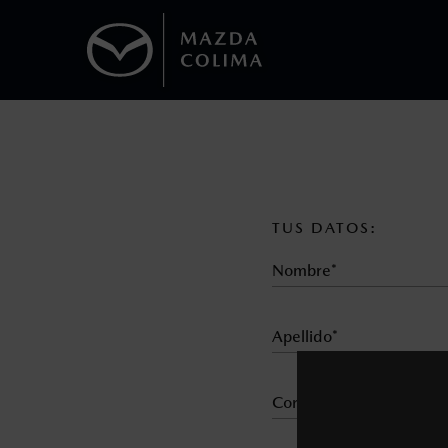
1
Todas las imágenes del sitio son meramente ilustrativas.
Los precios y especificaciones indicados 
I.S.A.N., y pueden cambiar sin previo avis
modificar las especificaciones y los precio
TUS DATOS:
Todas las imágenes del sitio son meramente ilustrativas.