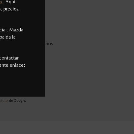
x
. Aquí
, precios,
cial. Mazda
palda la
* Campos obligatorios
contactar
iente enlace:
vicio
de Google.