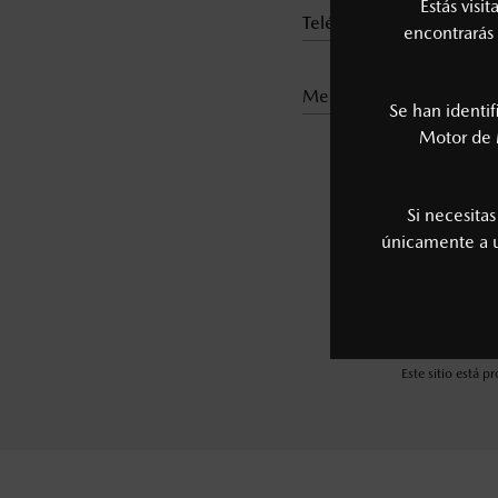
Estás visi
encontrarás 
medio de contacto*
Se han identi
Motor de 
Si necesita
únicamente a
Este sitio está 