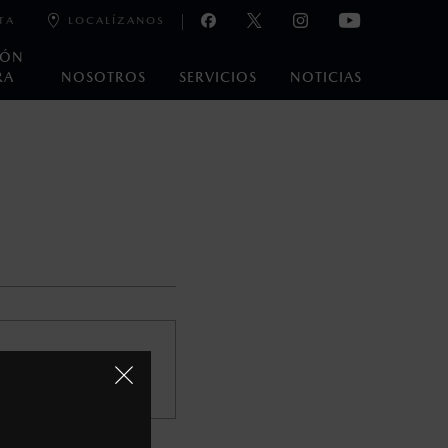
TA
LOCALÍZANOS
IÓN
RA
NOSOTROS
SERVICIOS
NOTICIAS
oneda de los Estados Unidos Mexicanos, incluyen: I.V.A., e
ministrativos. Mazda de México, se reserva el derecho de