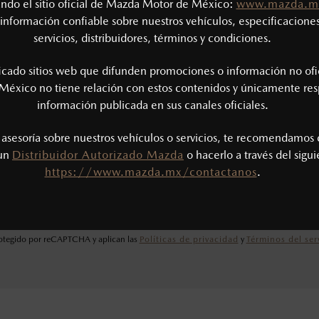
tando el sitio oficial de Mazda Motor de México:
www.mazda.m
información confiable sobre nuestros vehículos, especificaciones
servicios, distribuidores, términos y condiciones.
ficado sitios web que difunden promociones o información no ofi
México no tiene relación con estos contenidos y únicamente res
información publicada en sus canales oficiales.
s asesoría sobre nuestros vehículos o servicios, te recomendamos 
He leído y aceptado la
Política de Privacidad
.*
 un
Distribuidor Autorizado Mazda
o hacerlo a través del sigu
https://www.mazda.mx/contactanos
.
ENVIAR
protegido por reCAPTCHA y aplican las
Políticas de privacidad
y
Términos del ser