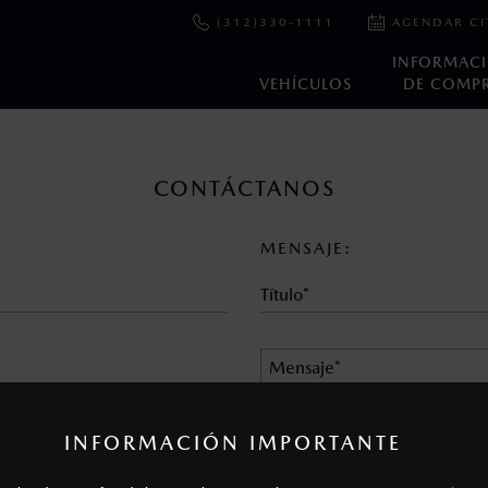
(312)330-1111
AGENDAR CI
INFORMAC
VEHÍCULOS
DE COMP
en esta página son al menudeo, sugeridos por el fabricante, en m
CONTÁCTANOS
o, no incluyen: tenencias, placas, accesorios, seguro y gastos ad
s de sus productos, sin aviso previo al consumidor.
MENSAJE:
INFORMACIÓN IMPORTANTE