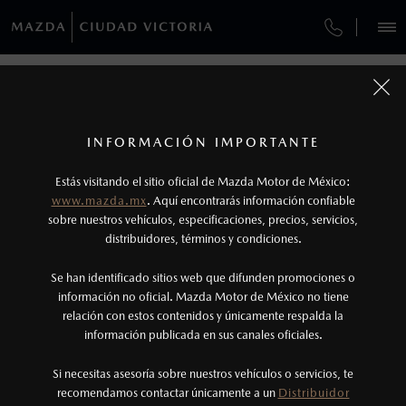
¿CÓMO COMPRAR MI MAZDA?
REGRESAR A VEHÍCULOS
VEHÍCULOS
AUTOS
SUVS
HÍBRIDOS
PICKUPS
ROA
FINANCIAMIENTO
1
MAZDA CX-90 2026
COTIZA TU MAZDA
Todas las imágenes del sitio son meramente ilustrativas.
Los valores de rendimiento de combustible y
INFORMACIÓN IMPORTANTE
INFORMACIÓN DE COMPRA
emisiones de CO
se obtuvieron en condiciones
MAZDA2 SEDÁN
2026
2
ESPECIFICACIONES
Estás visitando el sitio oficial de Mazda Motor de México:
$301,900
6
controladas de laboratorio que pueden o no ser
DESDE
www.mazda.mx
. Aquí encontrarás información confiable
NOSOTROS
reproducibles ni obtenerse en condiciones y
sobre nuestros vehículos, especificaciones, precios, servicios,
SIGNATURE MHEV
distribuidores, términos y condiciones.
hábitos de manejo convencional, debido a
condiciones climatológicas, combustible,
GARANTÍA
Se han identificado sitios web que difunden promociones o
condiciones topográficas y otros factores.
información no oficial. Mazda Motor de México no tiene
relación con estos contenidos y únicamente respalda la
2
información publicada en sus canales oficiales.
(834) 110-1474
El Control Dinámico de Estabilidad (DSC) es un
sistema electrónico para ayudar al conductor a
Si necesitas asesoría sobre nuestros vehículos o servicios, te
AGENDAR CITA
recomendamos contactar únicamente a un
Distribuidor
mantener el control en condiciones adversas. No