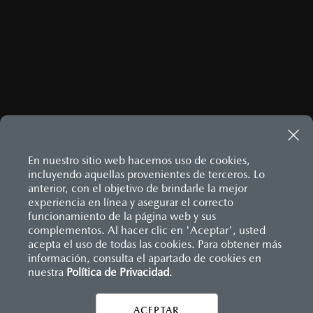
Sistema de frenado (freno de servicio y de
Consola central con portavasos y descansabrazos
estacionamiento)
Descansabrazos trasero con portavasos
Sistema desempañante
Palanca de velocidades forrada en piel
Sistema limpia y lava parabrisas
Soporte lumbar de ajuste eléctrico
Sistema recordatorio de uso de cinturón de seguridad
Vestiduras de asientos en piel nappa
(SBR)
Volante forrado en piel
Sistemas de asientos
Volante con calefacción
Velocímetro
Vidrio laminado, vidrio templado, vidrio plastificado
MAZDA CONNECT
En nuestro sitio web hacemos uso de cookies,
Apple CarPlay™ y Android Auto
™ inalámbrico
incluyendo aquellas provenientes de terceros. Lo
Control central de mando (HMI)
anterior, con el objetivo de brindarle la mejor
Controles de audio montados al volante
experiencia en línea y asegurar el correcto
Entrada USB
Inicio
funcionamiento de la página web y sus
Distribuidores
Mazda Ciudad Victoria
Vehículos
Pantalla a color de 12.3"
Mazda CX-90
complementos. Al hacer clic en 'Aceptar', usted
Sistema Bluetooth® (manos libres)
acepta el uso de todas las cookies. Para obtener más
Sistema de audio Bose® HD AM/FM con 12 bocinas
información, consulta el apartado de cookies en
nuestra
Política de Privacidad
.
INSTRUMENTOS
ACEPTAR