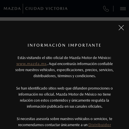
¿CÓMO COMPRAR MI MAZDA?
VEHÍCULOS
AUTOS
SUVS
HÍBRIDOS
PICKUPS
ROA
FINANCIAMIENTO
CONTÁCTANOS
1
COTIZA TU MAZDA
Todas las imágenes del sitio son meramente ilustrativas.
Los precios y especificaciones indicados en esta
TUS DATOS:
INFORMACIÓN IMPORTANTE
INFORMACIÓN DE COMPRA
página son al menudeo, sugeridos por el
MAZDA2 SEDÁN
2026
Estás visitando el sitio oficial de Mazda Motor de México:
$301,900
1
fabricante, en moneda de los Estados Unidos
DESDE
www.mazda.mx
. Aquí encontrarás información confiable
NOSOTROS
Mexicanos, incluyen: I.V.A., e I.S.A.N., y
sobre nuestros vehículos, especificaciones, precios, servicios,
distribuidores, términos y condiciones.
pueden cambiar sin previo aviso, no incluyen:
tenencias, placas, accesorios, seguro y gastos
GARANTÍA
Se han identificado sitios web que difunden promociones o
administrativos. Mazda de México, se reserva el
información no oficial. Mazda Motor de México no tiene
relación con estos contenidos y únicamente respalda la
derecho de modificar las especificaciones y los
información publicada en sus canales oficiales.
(834) 110-1474
precios de sus productos, sin aviso previo al
consumidor.
Si necesitas asesoría sobre nuestros vehículos o servicios, te
AGENDAR CITA
recomendamos contactar únicamente a un
Distribuidor