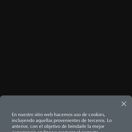
ENVIAR
Este sitio está protegido por reCAPTCHA y aplican las
Políticas
de privacidad
y
Términos del servicio
de Google.
MAZDA3 HATCHBACK
2026
$458,900
1
DESDE
En nuestro sitio web hacemos uso de cookies,
incluyendo aquellas provenientes de terceros. Lo
anterior, con el objetivo de brindarle la mejor