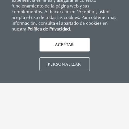
experiencia en línea y asegurar el correcto
Inicio
funcionamiento de la página web y sus
Distribuidores
Mazda Ciudad Victoria
Contáctanos
complementos. Al hacer clic en 'Aceptar', usted
acepta el uso de todas las cookies. Para obtener más
información, consulta el apartado de cookies en
nuestra
Política de Privacidad
.
ACEPTAR
CONTÁCTANOS
PERSONALIZAR
LEGALES
DISTRIBUIDORES
CONTÁCTANOS