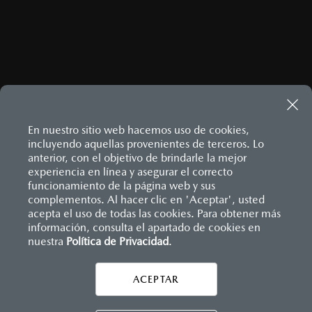
En nuestro sitio web hacemos uso de cookies,
incluyendo aquellas provenientes de terceros. Lo
anterior, con el objetivo de brindarle la mejor
experiencia en línea y asegurar el correcto
Inicio
funcionamiento de la página web y sus
Distribuidores
Mazda Ciudad Victoria
Información de Compra
Financiamiento
complementos. Al hacer clic en 'Aceptar', usted
acepta el uso de todas las cookies. Para obtener más
información, consulta el apartado de cookies en
nuestra
Política de Privacidad
LEGALES
.
ACEPTAR
CONTÁCTANOS