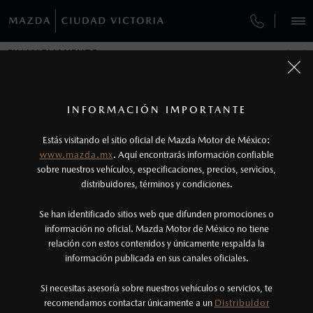
¿CÓMO COMPRAR MI MAZDA?
FINANCIAMIENTO
VEHÍCULOS
AUTOS
SUVS
HÍBRIDOS
PICKUPS
ROA
FINANCIAMIENTO
FINANCIAMIENTO
1
COTIZA TU MAZDA
Todas las imágenes del sitio son meramente ilustrativas.
Los precios y especificaciones indicados en esta
INFORMACIÓN IMPORTANTE
INFORMACIÓN DE COMPRA
página son al menudeo, sugeridos por el
MAZDA2 SEDÁN
2026
Estás visitando el sitio oficial de Mazda Motor de México:
$301,900
1
fabricante, en moneda de los Estados Unidos
DESDE
www.mazda.mx
. Aquí encontrarás información confiable
NOSOTROS
Mexicanos, incluyen: I.V.A., e I.S.A.N., y
sobre nuestros vehículos, especificaciones, precios, servicios,
distribuidores, términos y condiciones.
pueden cambiar sin previo aviso, no incluyen:
tenencias, placas, accesorios, seguro y gastos
GARANTÍA
Se han identificado sitios web que difunden promociones o
administrativos. Mazda de México, se reserva el
información no oficial. Mazda Motor de México no tiene
relación con estos contenidos y únicamente respalda la
derecho de modificar las especificaciones y los
información publicada en sus canales oficiales.
(834) 110-1474
precios de sus productos, sin aviso previo al
consumidor.
Si necesitas asesoría sobre nuestros vehículos o servicios, te
AGENDAR CITA
Conoce Mazda Financial Services, el financiamiento
recomendamos contactar únicamente a un
Distribuidor