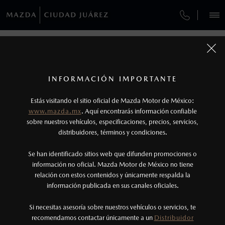
¿CÓMO COMPRAR MI MAZDA?
REGRESAR A VEHÍCULOS
VEHÍCULOS
AUTOS
SUVS
HÍBRIDOS
PICKUPS
ROA
FINANCIAMIENTO
1
MAZDA CX-30 2026
COTIZA TU MAZDA
Todas las imágenes del sitio son meramente ilustrativas.
Los valores de rendimiento de combustible y
INFORMACIÓN IMPORTANTE
INFORMACIÓN DE COMPRA
emisiones de CO
se obtuvieron en condiciones
MAZDA2 SEDÁN
2026
2
ESPECIFICACIONES
Estás visitando el sitio oficial de Mazda Motor de México:
$301,900
8
controladas de laboratorio que pueden o no ser
DESDE
www.mazda.mx
. Aquí encontrarás información confiable
NOSOTROS
reproducibles ni obtenerse en condiciones y
sobre nuestros vehículos, especificaciones, precios, servicios,
i
distribuidores, términos y condiciones.
hábitos de manejo convencional, debido a
condiciones climatológicas, combustible,
GARANTÍA
Se han identificado sitios web que difunden promociones o
condiciones topográficas y otros factores.
información no oficial. Mazda Motor de México no tiene
relación con estos contenidos y únicamente respalda la
2
información publicada en sus canales oficiales.
(656)173-2100
®
Bluetooth
es una marca registrada de Bluetooth
Sig, Inc. Todos los derechos reservados. Este
Si necesitas asesoría sobre nuestros vehículos o servicios, te
AGENDAR CITA
recomendamos contactar únicamente a un
Distribuidor
sistema funciona con ciertos dispositivos