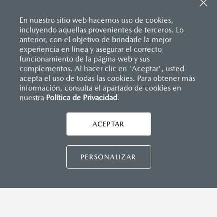
Sistema de frenado (freno de servicio y de
Entrada USB
estacionamiento)
Pantalla a color de 7’’
Sistema desempañante
En nuestro sitio web hacemos uso de cookies,
®
2
Sistema Bluetooth
(manos libres)
Sistema limpia y lava parabrisas
incluyendo aquellas provenientes de terceros. Lo
Sistema de audio AM/FM con 6 bocinas
Sistema recordatorio de uso de cinturón de seguridad
anterior, con el objetivo de brindarle la mejor
(SBR)
experiencia en línea y asegurar el correcto
Sistemas de asientos
Inicio
funcionamiento de la página web y sus
Distribuidores
Mazda Ciudad Juárez
Vehículos
Mazda2 Hatchback
Velocímetro
complementos. Al hacer clic en 'Aceptar', usted
INSTRUMENTOS
Vidrio laminado, vidrio templado, vidrio plastificado
acepta el uso de todas las cookies. Para obtener más
información, consulta el apartado de cookies en
Botón modo sport (TA)
nuestra
Política de Privacidad
LEGALES
.
Computadora de viaje
Control de velocidad crusero (Cruise control)
ACEPTAR
CONTÁCTANOS
DIMENSIONES INTERIORES (MM)
CONTÁCTANOS
PERSONALIZAR
Espacio para cabeza, delantero/trasero: 984/945
Espacio para caderas, delantero/trasero: 1,322/1,212
Espacio para hombros, delantero/trasero: 1,352/1,272
Espacio para piernas, delantero/trasero: 1,063/881
TÉRMINOS Y CONDICIONES
POLÍTICA DE PRIVACIDAD