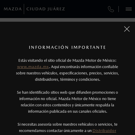
¿CÓMO COMPRAR MI MAZDA?
REGRESAR A VEHÍCULOS
VEHÍCULOS
AUTOS
SUVS
HÍBRIDOS
PICKUPS
ROA
FINANCIAMIENTO
1
MAZDA2 HATCHBACK 2026
COTIZA TU MAZDA
Todas las imágenes del sitio son meramente ilustrativas.
Los valores de rendimiento de combustible y
INFORMACIÓN IMPORTANTE
INFORMACIÓN DE COMPRA
emisiones de CO
se obtuvieron en condiciones
MAZDA2 SEDÁN
2026
2
ESPECIFICACIONES
Estás visitando el sitio oficial de Mazda Motor de México:
$301,900
7
controladas de laboratorio que pueden o no ser
DESDE
www.mazda.mx
. Aquí encontrarás información confiable
NOSOTROS
reproducibles ni obtenerse en condiciones y
sobre nuestros vehículos, especificaciones, precios, servicios,
i
SPORT
distribuidores, términos y condiciones.
hábitos de manejo convencional, debido a
condiciones climatológicas, combustible,
GARANTÍA
Se han identificado sitios web que difunden promociones o
condiciones topográficas y otros factores.
información no oficial. Mazda Motor de México no tiene
relación con estos contenidos y únicamente respalda la
2
información publicada en sus canales oficiales.
(656)173-2100
®
Bluetooth
es una marca registrada de Bluetooth
Sig, Inc. Todos los derechos reservados. Este
Si necesitas asesoría sobre nuestros vehículos o servicios, te
AGENDAR CITA
recomendamos contactar únicamente a un
Distribuidor
sistema funciona con ciertos dispositivos