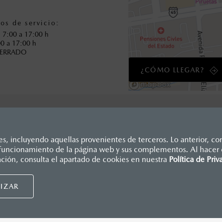
os de servicio:
: 7:00 a 17:00 h
00 a 17:00 h
CERRADO
¿CÓMO LLEGAR?
, incluyendo aquellas provenientes de terceros. Lo anterior, con
o funcionamiento de la página web y sus complementos. Al hacer c
dicados en esta página son al menudeo, sugeridos por el fabrican
ación, consulta el apartado de cookies en nuestra
Política de Priv
., e I.S.A.N., y pueden cambiar sin previo aviso, no incluyen: te
Mazda de México, se reserva el derecho de modificar las especific
IZAR
nsumidor.