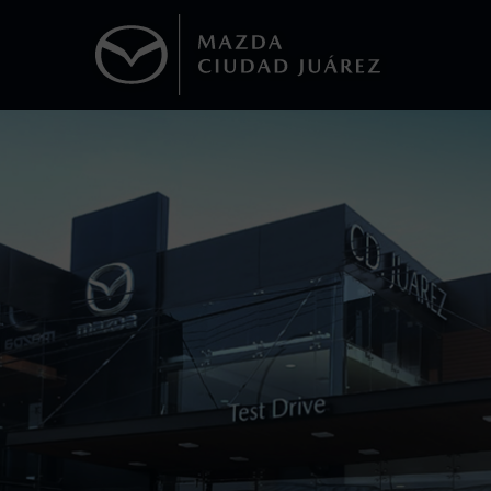
1
Todas las imágenes del sitio son meramente ilustrativas.
Los precios y especificaciones indicados 
I.S.A.N., y pueden cambiar sin previo avis
modificar las especificaciones y los precio
Todas las imágenes del sitio son meramente ilustrativas.