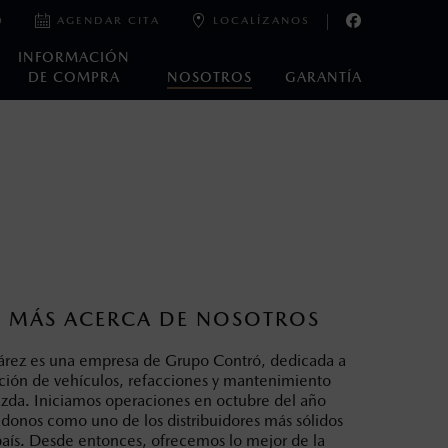
0
AGENDAR CITA
LOCALÍZANOS
INFORMACIÓN
DE COMPRA
NOSOTROS
GARANTÍA
oneda de los Estados Unidos Mexicanos, incluyen: I.V.A., e
ministrativos. Mazda de México, se reserva el derecho de
 MÁS ACERCA DE NOSOTROS
rez es una empresa de Grupo Contró, dedicada a
ación de vehículos, refacciones y mantenimiento
zda. Iniciamos operaciones en octubre del año
donos como uno de los distribuidores más sólidos
país. Desde entonces, ofrecemos lo mejor de la