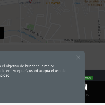
 el objetivo de brindarle la mejor
lic en 'Aceptar', usted acepta el uso de
te, en moneda de los Estados
acidad
.
CONTÁCTANOS
nencias, placas, accesorios,
aciones y los precios de sus
CONTÁCTANOS