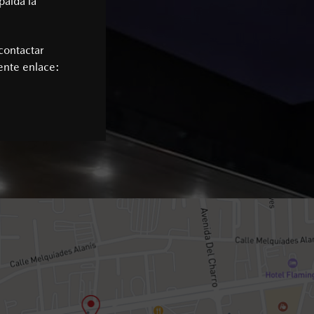
palda la
contactar
iente enlace: