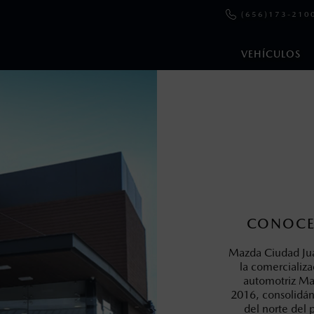
(656)173-210
VEHÍCULOS
en esta página son al menudeo, sugeridos por el fabricante, en m
o, no incluyen: tenencias, placas, accesorios, seguro y gastos ad
s de sus productos, sin aviso previo al consumidor.
CONOCE
Mazda Ciudad Juá
la comercializ
automotriz Ma
2016, consolidán
del norte del 