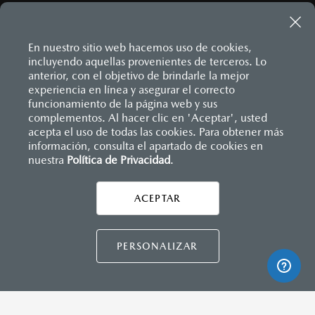
Sistema de frenado (freno de servicio y de
Pantalla a color de 8.8"
estacionamiento)
Sistema de audio AM/FM con 6 bocinas
Sistema desempañante
Sistema limpia y lava parabrisas
En nuestro sitio web hacemos uso de cookies,
Sistema recordatorio de uso de cinturón de seguridad
incluyendo aquellas provenientes de terceros. Lo
(SBR)
anterior, con el objetivo de brindarle la mejor
INSTRUMENTOS
Sistemas de asientos
experiencia en línea y asegurar el correcto
Velocímetro
Computadora de viaje
Inicio
funcionamiento de la página web y sus
Distribuidores
Mazda Campeche
Vehículos
Vidrio laminado, vidrio templado, vidrio plastificado
Mazda MX-5
Control de velocidad crucero (Cruise control)
complementos. Al hacer clic en 'Aceptar', usted
acepta el uso de todas las cookies. Para obtener más
información, consulta el apartado de cookies en
nuestra
Política de Privacidad
LEGALES
.
DIMENSIONES INTERIORES (MM)
Espacio para cabeza: 950
ACEPTAR
Espacio para caderas: 1,320
Espacio para hombros: 1,325
Espacio para piernas: 1,095
CONTÁCTANOS
PERSONALIZAR
CONTACTO
DIRECTO AQUÍ
CAPACIDADES (L)
TÉRMINOS Y CONDICIONES
Aceite: 4.1