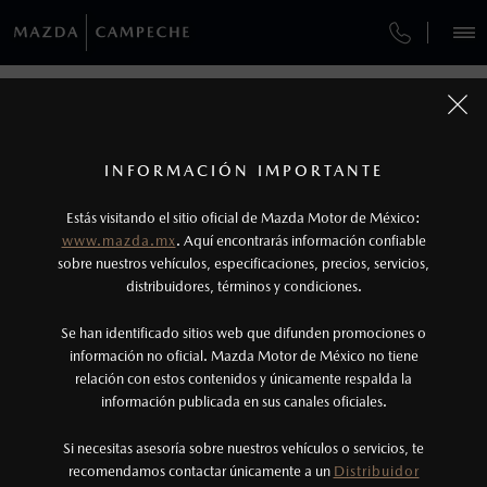
¿CÓMO COMPRAR MI MAZDA?
SERVICIOS Y MANTENIMIENTO
REGRESAR A VEHÍCULOS
VEHÍCULOS
AUTOS
SUVS
HÍBRIDOS
PICKUPS
ROA
FINANCIAMIENTO
MANTENIMIENTO MAZDA BT-50
1
MAZDA MX-5 2026
COTIZA TU MAZDA
Todas las imágenes del sitio son meramente ilustrativas.
SERVICIO EXPRESS
Los valores de rendimiento de combustible y
INFORMACIÓN IMPORTANTE
INFORMACIÓN DE COMPRA
emisiones de CO
se obtuvieron en condiciones
MAZDA2 SEDÁN
2026
2
ESPECIFICACIONES
Estás visitando el sitio oficial de Mazda Motor de México:
$301,900
5
MAZDA TO GO
controladas de laboratorio que pueden o no ser
DESDE
www.mazda.mx
. Aquí encontrarás información confiable
NOSOTROS
reproducibles ni obtenerse en condiciones y
sobre nuestros vehículos, especificaciones, precios, servicios,
i
SPORT
distribuidores, términos y condiciones.
HIGIENIZADOR DE AIRE ACONDICIONADO
hábitos de manejo convencional, debido a
condiciones climatológicas, combustible,
SERVICIOS
Se han identificado sitios web que difunden promociones o
GARANTÍA
condiciones topográficas y otros factores.
información no oficial. Mazda Motor de México no tiene
relación con estos contenidos y únicamente respalda la
2
información publicada en sus canales oficiales.
CITA DE SERVICIO
(981)823-0100
Utiliza siempre el cinturón de seguridad y
cuando viajes con niños utiliza los dispositivos de
Si necesitas asesoría sobre nuestros vehículos o servicios, te
AGENDAR CITA
recomendamos contactar únicamente a un
Distribuidor
anclaje que se encuentran disponibles en el