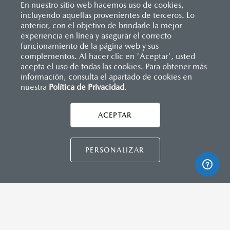
En nuestro sitio web hacemos uso de cookies,
incluyendo aquellas provenientes de terceros. Lo
anterior, con el objetivo de brindarle la mejor
experiencia en línea y asegurar el correcto
Inicio
funcionamiento de la página web y sus
Distribuidores
Mazda Campeche
Servicios
Higienizador de aire acondicionado
complementos. Al hacer clic en 'Aceptar', usted
acepta el uso de todas las cookies. Para obtener más
información, consulta el apartado de cookies en
nuestra
Política de Privacidad
LEGALES
.
ACEPTAR
CONTÁCTANOS
PERSONALIZAR
CONTACTO
DIRECTO AQUÍ
TÉRMINOS Y CONDICIONES
POLÍTICA DE PRIVACIDAD
AVISO DE PRIVACIDAD
VISITA MAZDA.MX