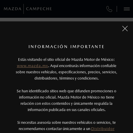
¿CÓMO COMPRAR MI MAZDA?
SERVICIOS Y MANTENIMIENTO
VEHÍCULOS
HIGIENIZADOR DE AIRE ACONDICIONADO
AUTOS
SUVS
HÍBRIDOS
PICKUPS
ROA
FINANCIAMIENTO
MANTENIMIENTO MAZDA BT-50
1
COTIZA TU MAZDA
Todas las imágenes del sitio son meramente ilustrativas.
SERVICIO EXPRESS
Los precios y especificaciones indicados en esta
HIGIENIZADOR DE AIRE
INFORMACIÓN IMPORTANTE
INFORMACIÓN DE COMPRA
página son al menudeo, sugeridos por el
MAZDA2 SEDÁN
2026
ACONDICIONADO
Estás visitando el sitio oficial de Mazda Motor de México:
$301,900
1
MAZDA TO GO
fabricante, en moneda de los Estados Unidos
DESDE
www.mazda.mx
. Aquí encontrarás información confiable
NOSOTROS
Mexicanos, incluyen: I.V.A., e I.S.A.N., y
sobre nuestros vehículos, especificaciones, precios, servicios,
distribuidores, términos y condiciones.
HIGIENIZADOR DE AIRE ACONDICIONADO
pueden cambiar sin previo aviso, no incluyen:
tenencias, placas, accesorios, seguro y gastos
SERVICIOS
Se han identificado sitios web que difunden promociones o
GARANTÍA
administrativos. Mazda de México, se reserva el
información no oficial. Mazda Motor de México no tiene
relación con estos contenidos y únicamente respalda la
derecho de modificar las especificaciones y los
información publicada en sus canales oficiales.
CITA DE SERVICIO
(981)823-0100
precios de sus productos, sin aviso previo al
consumidor.
Si necesitas asesoría sobre nuestros vehículos o servicios, te
AGENDAR CITA
recomendamos contactar únicamente a un
Distribuidor