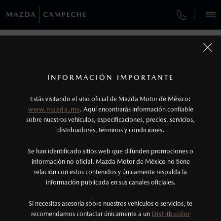
¿CÓMO COMPRAR MI MAZDA?
SERVICIOS Y MANTENIMIENTO
REGRESAR A VEHÍCULOS
VEHÍCULOS
AUTOS
SUVS
HÍBRIDOS
PICKUPS
ROA
FINANCIAMIENTO
MANTENIMIENTO MAZDA BT-50
1
MAZDA3 HATCHBACK 2026
COTIZA TU MAZDA
Todas las imágenes del sitio son meramente ilustrativas.
SERVICIO EXPRESS
Los valores de rendimiento de combustible y
INFORMACIÓN IMPORTANTE
INFORMACIÓN DE COMPRA
emisiones de CO
se obtuvieron en condiciones
MAZDA2 SEDÁN
2026
2
ESPECIFICACIONES
Estás visitando el sitio oficial de Mazda Motor de México:
$301,900
7
MAZDA TO GO
controladas de laboratorio que pueden o no ser
DESDE
www.mazda.mx
. Aquí encontrarás información confiable
NOSOTROS
reproducibles ni obtenerse en condiciones y
sobre nuestros vehículos, especificaciones, precios, servicios,
i
SPORT
distribuidores, términos y condiciones.
HIGIENIZADOR DE AIRE ACONDICIONADO
hábitos de manejo convencional, debido a
condiciones climatológicas, combustible,
SERVICIOS
Se han identificado sitios web que difunden promociones o
GARANTÍA
condiciones topográficas y otros factores.
información no oficial. Mazda Motor de México no tiene
relación con estos contenidos y únicamente respalda la
2
información publicada en sus canales oficiales.
CITA DE SERVICIO
(981)823-0100
®
Bluetooth
es una marca registrada de Bluetooth
Sig, Inc. Todos los derechos reservados. Este
Si necesitas asesoría sobre nuestros vehículos o servicios, te
AGENDAR CITA
recomendamos contactar únicamente a un
Distribuidor
sistema funciona con ciertos dispositivos