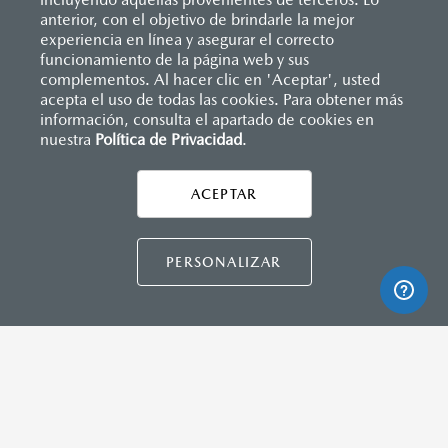
(SBR)
anterior, con el objetivo de brindarle la mejor
Sistemas de asientos
experiencia en línea y asegurar el correcto
Velocímetro
Inicio
funcionamiento de la página web y sus
Distribuidores
Mazda Campeche
Vehículos
MAZDA CONNECT™
Vidrio laminado, vidrio templado, vidrio plastificado
Mazda3 Hatchback
complementos. Al hacer clic en 'Aceptar', usted
Apple CarPlay™ y Android Auto™ inalámbrico
acepta el uso de todas las cookies. Para obtener más
Control central de mando (HMI)
información, consulta el apartado de cookies en
Controles de audio montados al volante
nuestra
Política de Privacidad
LEGALES
.
Entrada USB C
Pantalla a color de 10"
ACEPTAR
®
2
3
Sistema Bluetooth
(manos libres)
Sistema de audio AM/FM con 8 bocinas
CONTÁCTANOS
PERSONALIZAR
CONTACTO
DIRECTO AQUÍ
INSTRUMENTOS
Botón modo sport (TA)
TÉRMINOS Y CONDICIONES
Computadora de viaje
POLÍTICA DE PRIVACIDAD
Control de velocidad crucero (Cruise control)
Freno de mano eléctrico (EPB) con auto hold
AVISO DE PRIVACIDAD
VISITA MAZDA.MX