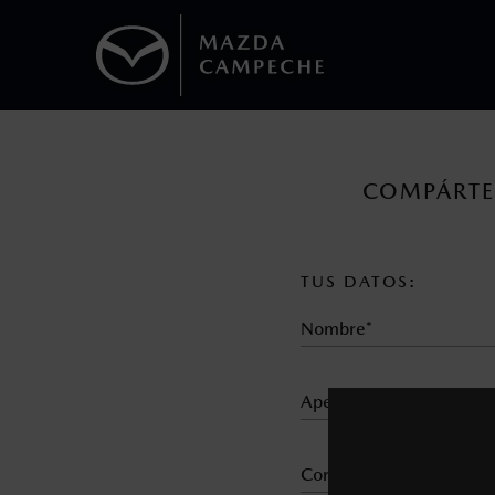
1
Todas las imágenes del sitio son meramente ilustrativas.
Los precios y especificaciones indicados 
COMPÁRTE
I.S.A.N., y pueden cambiar sin previo avis
modificar las especificaciones y los precio
TUS DATOS:
Todas las imágenes del sitio son meramente ilustrativas.