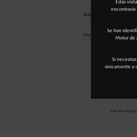
Estás visi
encontrarás 
Se han identi
medio de contacto*
Motor de 
Si necesita
únicamente a
Reci
Este sitio está 