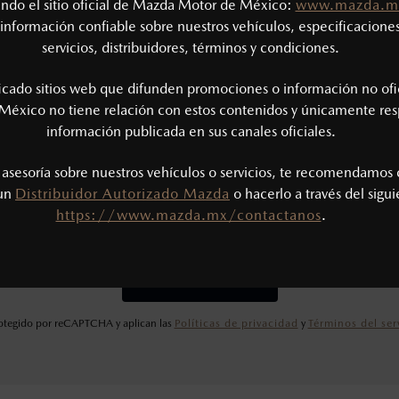
tando el sitio oficial de Mazda Motor de México:
www.mazda.m
información confiable sobre nuestros vehículos, especificaciones
servicios, distribuidores, términos y condiciones.
ficado sitios web que difunden promociones o información no ofi
México no tiene relación con estos contenidos y únicamente res
información publicada en sus canales oficiales.
s asesoría sobre nuestros vehículos o servicios, te recomendamos 
 un
Distribuidor Autorizado Mazda
o hacerlo a través del sigu
He leído y a
bir promociones
https://www.mazda.mx/contactanos
.
Política de 
ENVIAR
protegido por reCAPTCHA y aplican las
Políticas de privacidad
y
Términos del ser