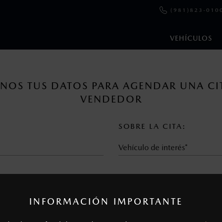
(981)823-010
VEHÍCULOS
en esta página son al menudeo, sugeridos por el fabricante, en m
NOS TUS DATOS PARA AGENDAR UNA CI
o, no incluyen: tenencias, placas, accesorios, seguro y gastos ad
VENDEDOR
s de sus productos, sin aviso previo al consumidor.
SOBRE LA CITA:
Vehículo de interés*
INFORMACIÓN IMPORTANTE
¿Visitó la agencia anteriorme