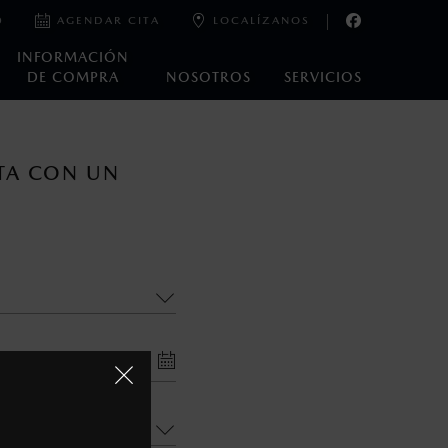
0
AGENDAR CITA
LOCALÍZANOS
INFORMACIÓN
DE COMPRA
NOSOTROS
SERVICIOS
oneda de los Estados Unidos Mexicanos, incluyen: I.V.A., e
TA CON UN
ministrativos. Mazda de México, se reserva el derecho de
nte?