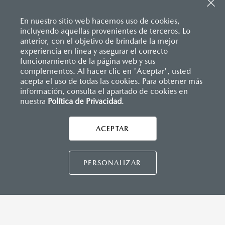
Sistema de frenado (freno de servicio y de
Consola central con portavasos y descansabrazos
estacionamiento)
Descansabrazos trasero con portavasos
Sistema desempañante
En nuestro sitio web hacemos uso de cookies,
Palanca de velocidades forrada en piel
Sistema limpia y lava parabrisas
incluyendo aquellas provenientes de terceros. Lo
Soporte lumbar de ajuste eléctrico
Sistema recordatorio de uso de cinturón de seguridad
anterior, con el objetivo de brindarle la mejor
Vestiduras de asientos en piel nappa
(SBR)
experiencia en línea y asegurar el correcto
Volante forrado en piel
Sistemas de asientos
Inicio
funcionamiento de la página web y sus
Distribuidores
Mazda Buenavista
Vehículos
Volante con calefacción
Mazda CX-90
Velocímetro
complementos. Al hacer clic en 'Aceptar', usted
Vidrio laminado, vidrio templado, vidrio plastificado
acepta el uso de todas las cookies. Para obtener más
información, consulta el apartado de cookies en
nuestra
Política de Privacidad
LEGALES
.
MAZDA CONNECT
Apple CarPlay™ y Android Auto
™ inalámbrico
Control central de mando (HMI)
ACEPTAR
CONTÁCTANOS
Controles de audio montados al volante
Entrada USB
Pantalla a color de 12.3"
CONTÁCTANOS
PERSONALIZAR
CONTACTO
Sistema Bluetooth® (manos libres)
DIRECTO AQUÍ
Sistema de audio Bose® HD AM/FM con 12 bocinas
TÉRMINOS Y CONDICIONES
POLÍTICA DE PRIVACIDAD
INSTRUMENTOS