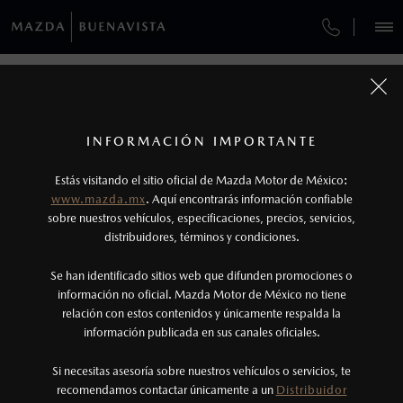
¿CÓMO COMPRAR MI MAZDA?
SERVICIOS Y MANTENIMIENTO
REGRESAR A VEHÍCULOS
VEHÍCULOS
AUTOS
SUVS
HÍBRIDOS
PICKUPS
ROA
FINANCIAMIENTO
MANTENIMIENTO MAZDA BT-50
1
MAZDA CX-90 2026
COTIZA TU MAZDA
Todas las imágenes del sitio son meramente ilustrativas.
SERVICIO EXPRESS
Los valores de rendimiento de combustible y
INFORMACIÓN IMPORTANTE
INFORMACIÓN DE COMPRA
emisiones de CO
se obtuvieron en condiciones
MAZDA2 SEDÁN
2026
2
ESPECIFICACIONES
Estás visitando el sitio oficial de Mazda Motor de México:
$301,900
6
GARANTÍA
controladas de laboratorio que pueden o no ser
DESDE
www.mazda.mx
. Aquí encontrarás información confiable
NOSOTROS
reproducibles ni obtenerse en condiciones y
sobre nuestros vehículos, especificaciones, precios, servicios,
SIGNATURE MHEV
distribuidores, términos y condiciones.
COLLISION CENTER BUENAVISTA
hábitos de manejo convencional, debido a
condiciones climatológicas, combustible,
SERVICIOS
Se han identificado sitios web que difunden promociones o
CITA DE SERVICIO
condiciones topográficas y otros factores.
información no oficial. Mazda Motor de México no tiene
relación con estos contenidos y únicamente respalda la
2
información publicada en sus canales oficiales.
(55) 9549-0089
El Control Dinámico de Estabilidad (DSC) es un
sistema electrónico para ayudar al conductor a
Si necesitas asesoría sobre nuestros vehículos o servicios, te
AGENDAR CITA
recomendamos contactar únicamente a un
Distribuidor
mantener el control en condiciones adversas. No