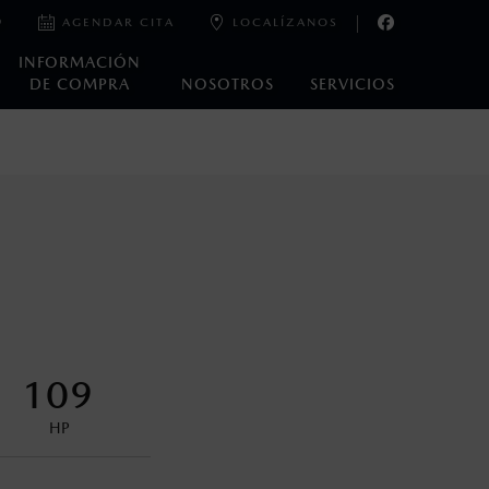
9
AGENDAR CITA
LOCALÍZANOS
INFORMACIÓN
DE COMPRA
NOSOTROS
SERVICIOS
e laboratorio que pueden o no ser reproducibles ni
ble, condiciones topográficas y otros factores.
na con ciertos dispositivos electrónicos. Consulta en
encuentran disponibles en el asiento trasero para asegurar la
109
HP
control en condiciones adversas. No es un sustituto de las
ejo del conductor pueden afectar la efectividad del DSC. Por