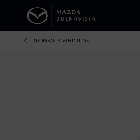
REGRESAR A VEHÍCULOS
1
Todas las imágenes del sitio son meramente ilustrativas.
Los valores de rendimiento de combustibl
obtenerse en condiciones y hábitos de man
2
®
Bluetooth
es una marca registrada de Bluet
mazda.mx para más información sobre com
3
Utiliza siempre el cinturón de seguridad y 
silla.
4
El Control Dinámico de Estabilidad (DSC) e
prácticas de conducción segura. Factores c