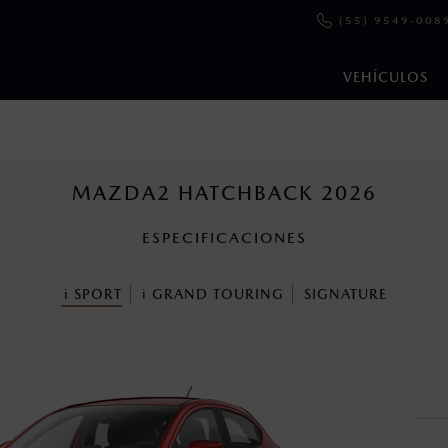
(55) 9549-008
VEHÍCULOS
e y emisiones de CO
se obtuvieron en condiciones controladas d
2
ejo convencional, debido a condiciones climatológicas, combusti
MAZDA2 HATCHBACK 2026
ESPECIFICACIONES
ooth Sig, Inc. Todos los derechos reservados. Este sistema funcio
patibilidad de equipos.
i
SPORT
i
GRAND TOURING
SIGNATURE
cuando viajes con niños utiliza los dispositivos de anclaje que se 
s un sistema electrónico para ayudar al conductor a mantener el 
omo la velocidad, las condiciones de carretera y el tipo de man