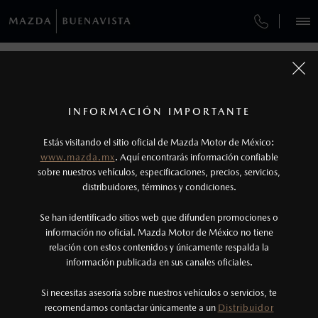
¿CÓMO COMPRAR MI MAZDA?
SERVICIOS Y MANTENIMIENTO
VEHÍCULOS
SERVICIOS Y MANTENIMIENTO
AUTOS
SUVS
HÍBRIDOS
PICKUPS
ROA
FINANCIAMIENTO
MANTENIMIENTO MAZDA BT-50
1
COTIZA TU MAZDA
Todas las imágenes del sitio son meramente ilustrativas.
SERVICIO EXPRESS
No aplica para modelos Mazda MX-5 ni Mazda
SERVICIOS Y MANTENIMIENTO
INFORMACIÓN IMPORTANTE
INFORMACIÓN DE COMPRA
MX-RF
MAZDA2 SEDÁN
2026
Estás visitando el sitio oficial de Mazda Motor de México:
$301,900
2
GARANTÍA
DESDE
www.mazda.mx
. Aquí encontrarás información confiable
2
NOSOTROS
Los precios y especificaciones indicados en esta
sobre nuestros vehículos, especificaciones, precios, servicios,
distribuidores, términos y condiciones.
COLLISION CENTER BUENAVISTA
página son al menudeo, sugeridos por el
fabricante, en moneda de los Estados Unidos
SERVICIOS
Se han identificado sitios web que difunden promociones o
CITA DE SERVICIO
Mexicanos, incluyen: I.V.A., e I.S.A.N., y
información no oficial. Mazda Motor de México no tiene
relación con estos contenidos y únicamente respalda la
pueden cambiar sin previo aviso, no incluyen:
información publicada en sus canales oficiales.
(55) 9549-0089
tenencias, placas, accesorios, seguro y gastos
administrativos. Mazda de México, se reserva el
Si necesitas asesoría sobre nuestros vehículos o servicios, te
AGENDAR CITA
recomendamos contactar únicamente a un
Distribuidor
derecho de modificar las especificaciones y los