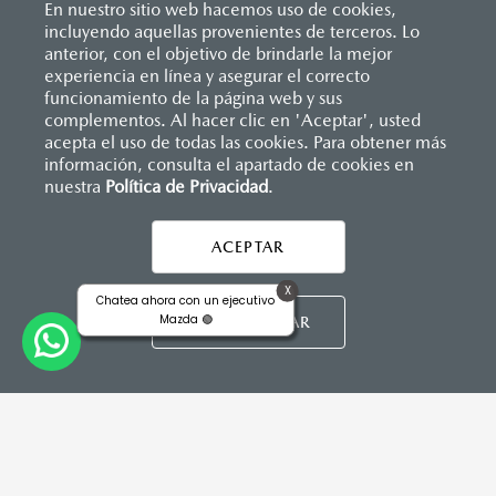
En nuestro sitio web hacemos uso de cookies,
incluyendo aquellas provenientes de terceros. Lo
anterior, con el objetivo de brindarle la mejor
experiencia en línea y asegurar el correcto
Inicio
funcionamiento de la página web y sus
Distribuidores
Mazda Zapata Celaya
Servicios
Garantía
complementos. Al hacer clic en 'Aceptar', usted
acepta el uso de todas las cookies. Para obtener más
información, consulta el apartado de cookies en
nuestra
Política de Privacidad
LEGALES
.
ACEPTAR
X
Chatea ahora con un ejecutivo
CONTÁCTANOS
Mazda 🟢
PERSONALIZAR
CONTÁCTANOS
TÉRMINOS Y CONDICIONES
POLÍTICA DE PRIVACIDAD
VISITA MAZDA.MX