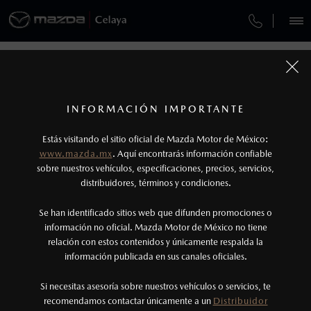
¿CÓMO COMPRAR MI MAZDA?
SERVICIOS Y MANTENIMIENTO
VEHÍCULOS
GARANTÍA
AUTOS
SUVS
HÍBRIDOS
PICKUPS
ROA
FINANCIAMIENTO
MANTENIMIENTO MAZDA BT-50
1
COTIZA TU MAZDA
Todas las imágenes del sitio son meramente ilustrativas.
SERVICIO EXPRESS
Lo que ocurra primero.
INFORMACIÓN IMPORTANTE
GARANTÍAS MAZDA
INFORMACIÓN DE COMPRA
MAZDA2 SEDÁN
2026
2
Estás visitando el sitio oficial de Mazda Motor de México:
$301,900
6
GARANTÍA
Robo de lunas: Programa válido únicamente
DESDE
www.mazda.mx
. Aquí encontrarás información confiable
NOSOTROS
para vehículos vendidos dentro del territorio
sobre nuestros vehículos, especificaciones, precios, servicios,
CITA DE SERVICIO
distribuidores, términos y condiciones.
nacional.
SERVICIOS
Se han identificado sitios web que difunden promociones o
3
Lo que ocurra primero.
información no oficial. Mazda Motor de México no tiene
relación con estos contenidos y únicamente respalda la
La vigencia de la Garantía Extendida comienza
información publicada en sus canales oficiales.
NOTICIAS
una vez que la Garantía de Fábrica del vehículo
haya vencido, es decir, después de los primeros
Si necesitas asesoría sobre nuestros vehículos o servicios, te
recomendamos contactar únicamente a un
Distribuidor
36 meses o los 60,000 km.
(461)159-6253