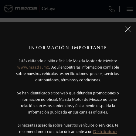
¿CÓMO COMPRAR MI MAZDA?
SERVICIOS Y MANTENIMIENTO
VEHÍCULOS
FINANCIAMIENTO
AUTOS
SUVS
HÍBRIDOS
PICKUPS
ROA
FINANCIAMIENTO
MANTENIMIENTO MAZDA BT-50
1
COTIZA TU MAZDA
Todas las imágenes del sitio son meramente ilustrativas.
SERVICIO EXPRESS
Los precios y especificaciones indicados en esta
INFORMACIÓN IMPORTANTE
FINANCIAMIENTO
INFORMACIÓN DE COMPRA
página son al menudeo, sugeridos por el
MAZDA2 SEDÁN
2026
Estás visitando el sitio oficial de Mazda Motor de México:
$301,900
1
GARANTÍA
fabricante, en moneda de los Estados Unidos
DESDE
www.mazda.mx
. Aquí encontrarás información confiable
NOSOTROS
Mexicanos, incluyen: I.V.A., e I.S.A.N., y
sobre nuestros vehículos, especificaciones, precios, servicios,
CITA DE SERVICIO
distribuidores, términos y condiciones.
pueden cambiar sin previo aviso, no incluyen:
tenencias, placas, accesorios, seguro y gastos
SERVICIOS
Se han identificado sitios web que difunden promociones o
administrativos. Mazda de México, se reserva el
información no oficial. Mazda Motor de México no tiene
relación con estos contenidos y únicamente respalda la
derecho de modificar las especificaciones y los
información publicada en sus canales oficiales.
NOTICIAS
precios de sus productos, sin aviso previo al
consumidor.
Si necesitas asesoría sobre nuestros vehículos o servicios, te
recomendamos contactar únicamente a un
Distribuidor
(461)159-6253