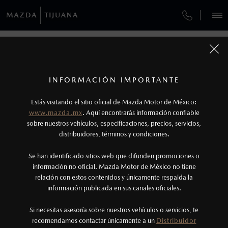
¿CÓMO COMPRAR MI MAZDA?
SERVICIOS Y MANTENIMIENTO
REGRESAR A VEHÍCULOS
VEHÍCULOS
AUTOS
SUVS
HÍBRIDOS
PICKUPS
ROA
FINANCIAMIENTO
MANTENIMIENTO MAZDA BT-50
1
MAZDA CX-3 2026
COTIZA TU MAZDA
Todas las imágenes del sitio son meramente ilustrativas.
SERVICIO EXPRESS
Los valores de rendimiento de combustible y
INFORMACIÓN IMPORTANTE
INFORMACIÓN DE COMPRA
emisiones de CO
se obtuvieron en condiciones
MAZDA2 SEDÁN
2026
2
ESPECIFICACIONES
Estás visitando el sitio oficial de Mazda Motor de México:
$301,900
7
GARANTÍA
controladas de laboratorio que pueden o no ser
DESDE
www.mazda.mx
. Aquí encontrarás información confiable
NOSOTROS
reproducibles ni obtenerse en condiciones y
sobre nuestros vehículos, especificaciones, precios, servicios,
i
CITA DE SERVICIO
distribuidores, términos y condiciones.
hábitos de manejo convencional, debido a
condiciones climatológicas, combustible,
SERVICIOS
Se han identificado sitios web que difunden promociones o
condiciones topográficas y otros factores.
información no oficial. Mazda Motor de México no tiene
relación con estos contenidos y únicamente respalda la
2
información publicada en sus canales oficiales.
(800) 654-2886
®
Bluetooth
es una marca registrada de Bluetooth
Sig, Inc. Todos los derechos reservados. Este
Si necesitas asesoría sobre nuestros vehículos o servicios, te
AGENDAR CITA
recomendamos contactar únicamente a un
Distribuidor
sistema funciona con ciertos dispositivos