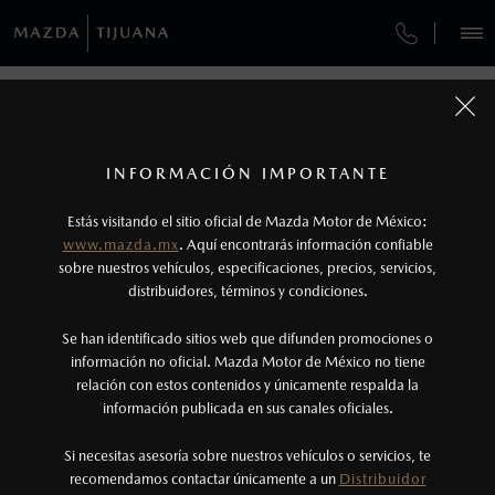
¿CÓMO COMPRAR MI MAZDA?
SERVICIOS Y MANTENIMIENTO
REGRESAR A VEHÍCULOS
VEHÍCULOS
AUTOS
SUVS
HÍBRIDOS
PICKUPS
ROA
FINANCIAMIENTO
MANTENIMIENTO MAZDA BT-50
1
MAZDA2 HATCHBACK 2026
COTIZA TU MAZDA
Todas las imágenes del sitio son meramente ilustrativas.
SERVICIO EXPRESS
Los valores de rendimiento de combustible y
INFORMACIÓN IMPORTANTE
INFORMACIÓN DE COMPRA
emisiones de CO
se obtuvieron en condiciones
MAZDA2 SEDÁN
2026
2
ESPECIFICACIONES
Estás visitando el sitio oficial de Mazda Motor de México:
$301,900
7
GARANTÍA
controladas de laboratorio que pueden o no ser
DESDE
www.mazda.mx
. Aquí encontrarás información confiable
NOSOTROS
reproducibles ni obtenerse en condiciones y
sobre nuestros vehículos, especificaciones, precios, servicios,
i
SPORT
CITA DE SERVICIO
distribuidores, términos y condiciones.
hábitos de manejo convencional, debido a
condiciones climatológicas, combustible,
SERVICIOS
Se han identificado sitios web que difunden promociones o
condiciones topográficas y otros factores.
información no oficial. Mazda Motor de México no tiene
relación con estos contenidos y únicamente respalda la
2
información publicada en sus canales oficiales.
(800) 654-2886
®
Bluetooth
es una marca registrada de Bluetooth
Sig, Inc. Todos los derechos reservados. Este
Si necesitas asesoría sobre nuestros vehículos o servicios, te
AGENDAR CITA
recomendamos contactar únicamente a un
Distribuidor
sistema funciona con ciertos dispositivos