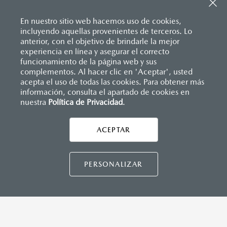
Sistema de frenado (freno de servicio y de
Entrada USB
estacionamiento)
Pantalla a color de 7’’
Sistema desempañante
En nuestro sitio web hacemos uso de cookies,
®
2
Sistema Bluetooth
(manos libres)
Sistema limpia y lava parabrisas
incluyendo aquellas provenientes de terceros. Lo
Sistema de audio AM/FM con 6 bocinas
Sistema recordatorio de uso de cinturón de seguridad
anterior, con el objetivo de brindarle la mejor
(SBR)
experiencia en línea y asegurar el correcto
Sistemas de asientos
Inicio
funcionamiento de la página web y sus
Distribuidores
Mazda Tijuana
Vehículos
Mazda2 Hatchback
Velocímetro
complementos. Al hacer clic en 'Aceptar', usted
INSTRUMENTOS
Vidrio laminado, vidrio templado, vidrio plastificado
acepta el uso de todas las cookies. Para obtener más
información, consulta el apartado de cookies en
Botón modo sport (TA)
nuestra
Política de Privacidad
LEGALES
.
Computadora de viaje
Control de velocidad crusero (Cruise control)
ACEPTAR
DIMENSIONES INTERIORES (MM)
CONTÁCTANOS
PERSONALIZAR
Espacio para cabeza, delantero/trasero: 984/945
Espacio para caderas, delantero/trasero: 1,322/1,212
Espacio para hombros, delantero/trasero: 1,352/1,272
Espacio para piernas, delantero/trasero: 1,063/881
TÉRMINOS Y CONDICIONES
POLÍTICA DE PRIVACIDAD