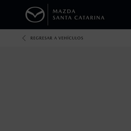
REGRESAR A VEHÍCULOS
1
Todas las imágenes del sitio son meramente ilustrativas.
Los valores de rendimiento de combustibl
obtenerse en condiciones y hábitos de man
2
Utiliza siempre el cinturón de seguridad y 
silla.
3
Lo que ocurra primero.
4
Lo que ocurra primero.
La vigencia de la Garantía Extendida comie