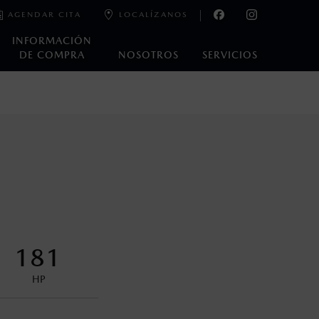
AGENDAR CITA
LOCALÍZANOS
INFORMACIÓN
DE COMPRA
NOSOTROS
SERVICIOS
e laboratorio que pueden o no ser reproducibles ni
ble, condiciones topográficas y otros factores.
encuentran disponibles en el asiento trasero para asegurar la
181
HP
s decir, a partir de los primeros 36 meses o 60,000 km.