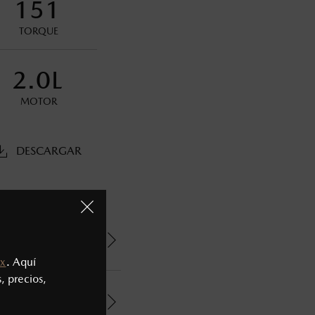
151
oneda de los Estados Unidos Mexicanos, incluyen: I.V.A., e
ministrativos. Mazda de México, se reserva el derecho de
TORQUE
2.0L
MOTOR
DESCARGAR
x
. Aquí
, precios,