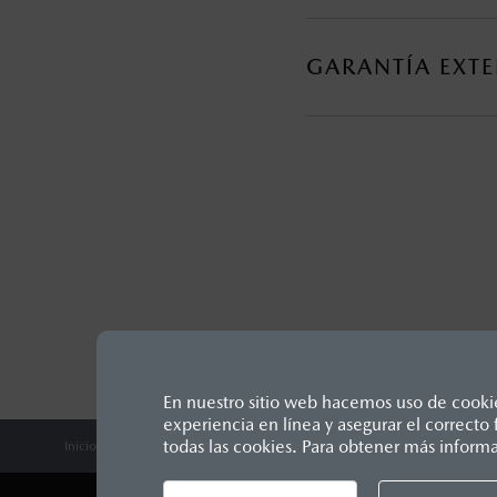
GARANTÍA
GARANTÍA EXT
GARANTÍA EXTEND
MAZDA CONNECT
INSTRUMENTOS
En nuestro sitio web hacemos uso de cookies
experiencia en línea y asegurar el correct
Los precios y especificaciones in
Los precios y especificaciones in
todas las cookies. Para obtener más inform
Inicio
Distribuidores
Mazda Santa Catarina
Vehículos
Mazda
5
Unidos Mexicanos, incluyen: I.V.A
Los valores de rendimiento de c
Lo que ocurra primero.
Unidos Mexicanos, incluyen: I.V.A
1