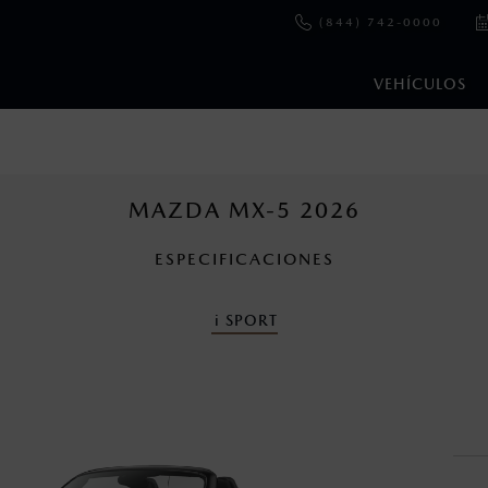
(844) 742-0000
VEHÍCULOS
e y emisiones de CO
se obtuvieron en condiciones controladas d
2
ejo convencional, debido a condiciones climatológicas, combusti
MAZDA MX-5 2026
ESPECIFICACIONES
cuando viajes con niños utiliza los dispositivos de anclaje que se 
i
SPORT
nza una vez que la garantía original del vehículo haya vencido, e