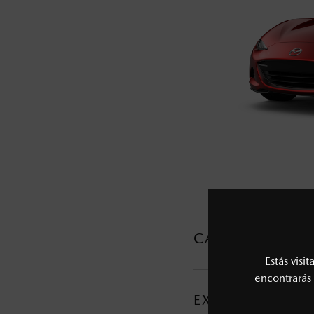
5
Los precios y especificaciones indicados 
I.S.A.N., y pueden cambiar sin previo avis
modificar las especificaciones y los precio
Todas las imágenes del sitio son meramente ilustrativas.
CARACTERÍSTI
Estás visi
MOTOR Y TRANSMI
encontrarás 
EXTERIOR