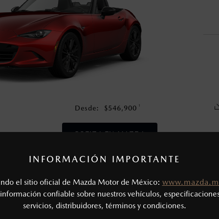
en esta página son al menudeo, sugeridos por el fabricante, en m
o, no incluyen: tenencias, placas, accesorios, seguro y gastos ad
s de sus productos, sin aviso previo al consumidor.
1
Desde:
$
546,900
COTIZA TU MAZDA
INFORMACIÓN IMPORTANTE
CAS MECÁNICAS
tando el sitio oficial de Mazda Motor de México:
www.mazda.m
Tipo de motor: 2.0L SKYACTIV®
- G
SIÓN
información confiable sobre nuestros vehículos, especificaciones
Potencia (hp @ rpm): 181 @ 7,000
servicios, distribuidores, términos y condiciones.
Torque (lb-ft @ rpm): 151 @ 4,000