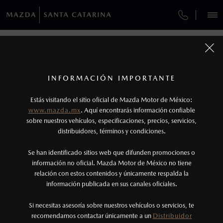
¿CÓMO COMPRAR MI MAZDA?
SERVICIOS Y MANTENIMIENTO
REGRESAR A VEHÍCULOS
VEHÍCULOS
AUTOS
SUVS
HÍBRIDOS
PICKUPS
ROA
FINANCIAMIENTO
MANTENIMIENTO MAZDA BT-50
1
MAZDA CX-50 2027
COTIZA TU MAZDA
SERVICIO EXPRESS
Los valores de rendimiento de combustible y
INFORMACIÓN IMPORTANTE
INFORMACIÓN DE COMPRA
emisiones de CO
se obtuvieron en condiciones
MAZDA2 SEDÁN
2026
2
ESPECIFICACIONES
Estás visitando el sitio oficial de Mazda Motor de México:
$301,900
4
GARANTÍA
controladas de laboratorio que pueden o no ser
DESDE
www.mazda.mx
. Aquí encontrarás información confiable
NOSOTROS
reproducibles ni obtenerse en condiciones y
sobre nuestros vehículos, especificaciones, precios, servicios,
i
GRAND TOURING
distribuidores, términos y condiciones.
COLLISION CENTER LAS TORRES
hábitos de manejo convencional, debido a
condiciones climatológicas, combustible,
SERVICIOS
Se han identificado sitios web que difunden promociones o
CITA DE SERVICIO
condiciones topográficas y otros factores.
información no oficial. Mazda Motor de México no tiene
relación con estos contenidos y únicamente respalda la
2
información publicada en sus canales oficiales.
(844) 742-0000
El Control Dinámico de Estabilidad (DSC) es un
sistema electrónico para ayudar al conductor a
Si necesitas asesoría sobre nuestros vehículos o servicios, te
AGENDAR CITA
recomendamos contactar únicamente a un
Distribuidor
mantener el control en condiciones adversas. No