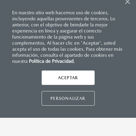
Sistema de frenado (freno de servicio y de
Apple Carplay
™ y Android Auto
™ inalámbrico
estacionamiento)
Control central de mando (HMI)
Sistema desempañante
En nuestro sitio web hacemos uso de cookies,
Controles de audio montados al volante
Sistema limpia y lava parabrisas
incluyendo aquellas provenientes de terceros. Lo
Entrada USB Tipo C
Sistema recordatorio de uso de cinturón de seguridad
anterior, con el objetivo de brindarle la mejor
Pantalla a color de 8.8"
(SBR)
experiencia en línea y asegurar el correcto
®
Sistema de audio Bose
AM/FM con 9 bocinas
Sistemas de asientos
Inicio
funcionamiento de la página web y sus
Distribuidores
Mazda Saltillo
Vehículos
Mazda MX-5 RF
Velocímetro
complementos. Al hacer clic en 'Aceptar', usted
Vidrio laminado, vidrio templado, vidrio plastificado
acepta el uso de todas las cookies. Para obtener más
información, consulta el apartado de cookies en
INSTRUMENTOS
nuestra
Política de Privacidad
LEGALES
.
Botón modo sport
Computadora de viaje
ACEPTAR
Control de velocidad crucero (Cruise control)
CONTÁCTANOS
Paletas de cambios (Paddle shifts)
CONTÁCTANOS
PERSONALIZAR
DIMENSIONES INTERIORES (MM)
Espacio para cabeza: 936
TÉRMINOS Y CONDICIONES
Espacio para caderas: 1,320
POLÍTICA DE PRIVACIDAD
Espacio para hombros: 1,325