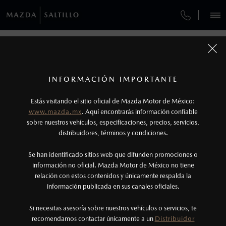
¿CÓMO COMPRAR MI MAZDA?
SERVICIOS Y MANTENIMIENTO
REGRESAR A VEHÍCULOS
VEHÍCULOS
AUTOS
SUVS
HÍBRIDOS
PICKUPS
ROA
FINANCIAMIENTO
MANTENIMIENTO MAZDA BT-50
1
MAZDA CX-5 2026
COTIZA TU MAZDA
Todas las imágenes del sitio son meramente ilustrativas.
SERVICIO EXPRESS
Los valores de rendimiento de combustible y
INFORMACIÓN IMPORTANTE
INFORMACIÓN DE COMPRA
emisiones de CO
se obtuvieron en condiciones
MAZDA2 SEDÁN
2026
2
ESPECIFICACIONES
Estás visitando el sitio oficial de Mazda Motor de México:
$301,900
5
GARANTÍA
controladas de laboratorio que pueden o no ser
DESDE
www.mazda.mx
. Aquí encontrarás información confiable
NOSOTROS
reproducibles ni obtenerse en condiciones y
sobre nuestros vehículos, especificaciones, precios, servicios,
i
SPORT
CITA DE SERVICIO
distribuidores, términos y condiciones.
hábitos de manejo convencional, debido a
condiciones climatológicas, combustible,
SERVICIOS
Se han identificado sitios web que difunden promociones o
condiciones topográficas y otros factores.
información no oficial. Mazda Motor de México no tiene
relación con estos contenidos y únicamente respalda la
2
información publicada en sus canales oficiales.
(844)438-0800
El Control Dinámico de Estabilidad (DSC) es un
sistema electrónico para ayudar al conductor a
Si necesitas asesoría sobre nuestros vehículos o servicios, te
AGENDAR CITA
recomendamos contactar únicamente a un
Distribuidor
mantener el control en condiciones adversas. No